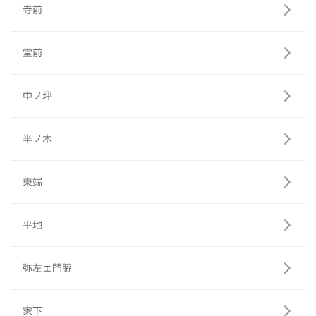
寺前
堂前
中ノ坪
半ノ木
東端
平地
弥左ェ門脇
家下