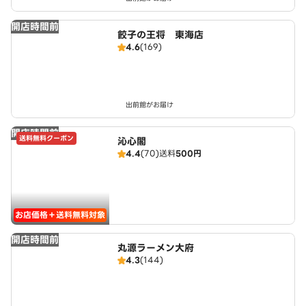
開店時間前
餃子の王将 東海店
4.6
(169)
出前館がお届け
開店時間前
送料無料クーポン
沁心閣
4.4
(70)
送料
500円
お店価格＋送料無料対象
開店時間前
丸源ラーメン大府
4.3
(144)