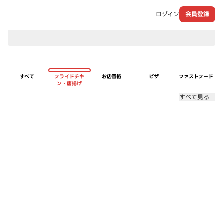
ログイン
会員登録
現在のお届け先：
すべて
フライドチキ
お店価格
ピザ
ファストフード
ン・唐揚げ
すべて見る