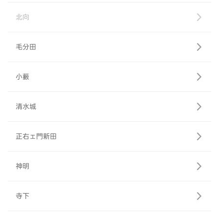
北向
毛分田
小藪
清水城
正右ェ門新田
神明
寺下