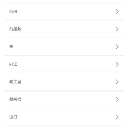
前田
前屋敷
峯
向江
向江裏
墓所根
山口