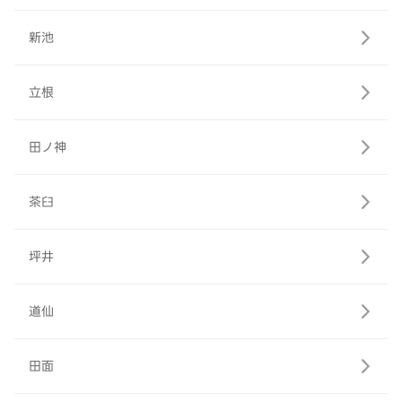
新池
立根
田ノ神
茶臼
坪井
道仙
田面