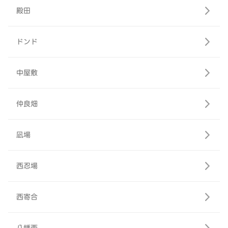
殿田
ドンド
中屋敷
仲良畑
凪場
西忍場
西寄合