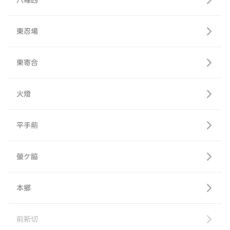
八幡西
東忍場
東寄合
火燈
平手前
螢ケ脇
本郷
前新切