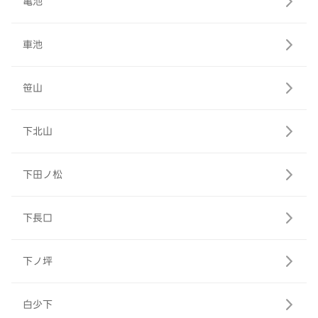
亀池
車池
笹山
下北山
下田ノ松
下長口
下ノ坪
白少下