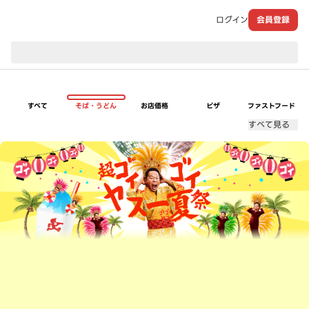
ログイン
会員登録
現在のお届け先：
すべて
そば・うどん
お店価格
ピザ
ファストフード
すべて見る
超ゴイゴイヤスー夏祭