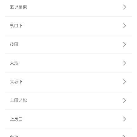
五ツ屋東
杁口下
後田
大池
大坂下
上田ノ松
上長口