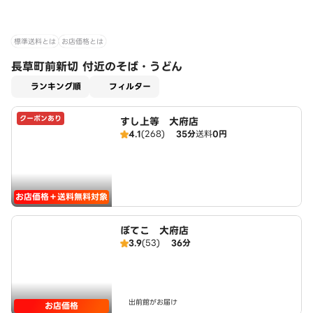
標準送料とは
お店価格とは
長草町前新切 付近のそば・うどん
適用なし
ランキング順
フィルター
クーポンあり
すし上等 大府店
4.1
(268)
35分
送料
0円
お店価格＋送料無料対象
ぼてこ 大府店
3.9
(53)
36分
出前館がお届け
お店価格