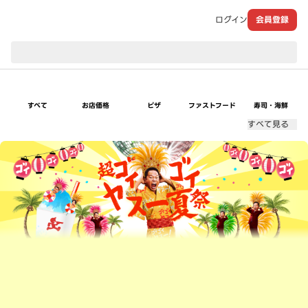
ログイン
会員登録
現在のお届け先：
すべて
お店価格
ピザ
ファストフード
寿司・海鮮
すべて見る
超ゴイゴイヤスー夏祭