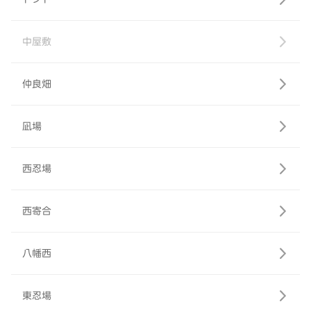
中屋敷
仲良畑
凪場
西忍場
西寄合
八幡西
東忍場