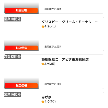
出前館がお届け
お店価格
営業時間外
クリスピー・クリーム・ドーナツ イ
4.2
(93)
オンモール大高店
出前館がお届け
お店価格
営業時間外
築地銀だこ アピタ東海荒尾店
3.9
(35)
出前館がお届け
お店価格
営業時間外
志げ家
4.0
(10)