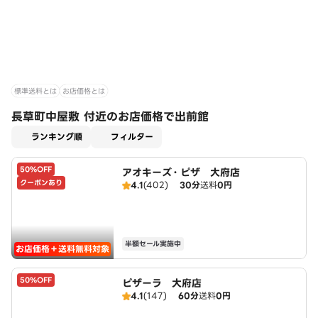
標準送料とは
お店価格とは
長草町中屋敷 付近のお店価格で出前館
適用なし
ランキング順
フィルター
50%OFF
アオキーズ・ピザ 大府店
クーポンあり
4.1
(402)
30分
送料
0円
半額セール実施中
お店価格＋送料無料対象
50%OFF
ピザーラ 大府店
4.1
(147)
60分
送料
0円