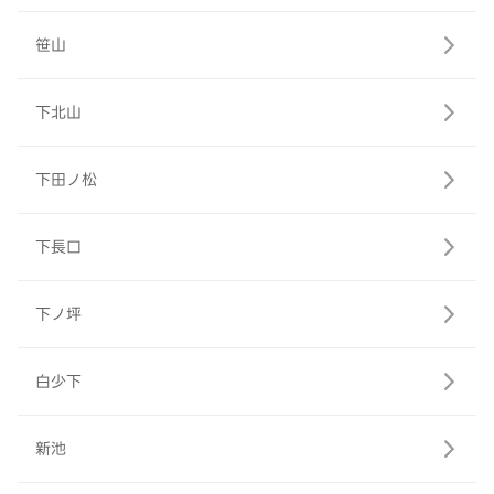
笹山
下北山
下田ノ松
下長口
下ノ坪
白少下
新池