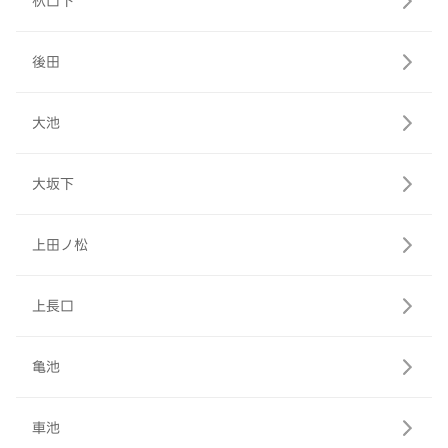
杁口下
後田
大池
大坂下
上田ノ松
上長口
亀池
車池