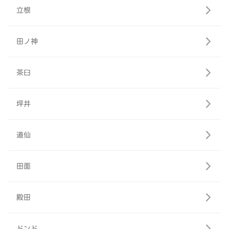
立根
田ノ神
茶臼
坪井
道仙
田面
殿田
ドンド