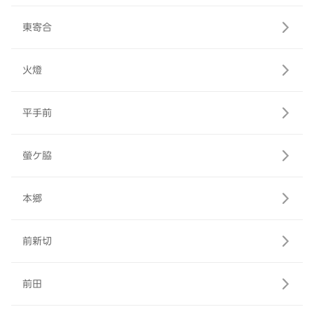
東寄合
火燈
平手前
螢ケ脇
本郷
前新切
前田