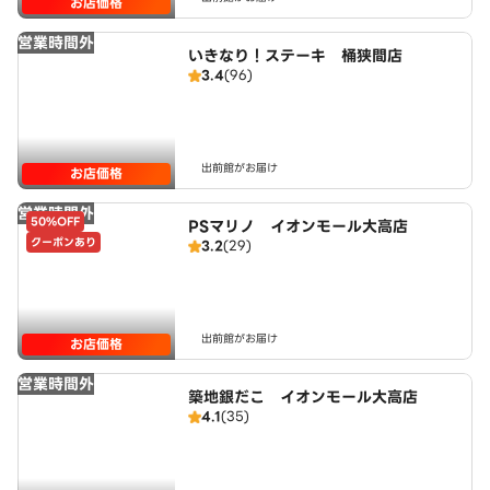
お店価格
営業時間外
いきなり！ステーキ 桶狭間店
3.4
(96)
出前館がお届け
お店価格
営業時間外
50%OFF
PSマリノ イオンモール大高店
クーポンあり
3.2
(29)
出前館がお届け
お店価格
営業時間外
築地銀だこ イオンモール大高店
4.1
(35)