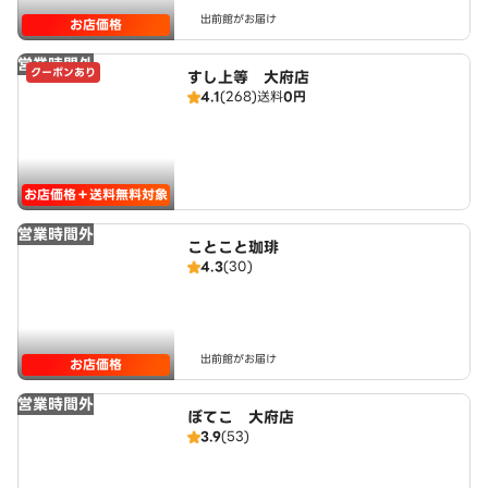
出前館がお届け
お店価格
営業時間外
クーポンあり
すし上等 大府店
4.1
(268)
送料
0円
お店価格＋送料無料対象
営業時間外
ことこと珈琲
4.3
(30)
出前館がお届け
お店価格
営業時間外
ぼてこ 大府店
3.9
(53)