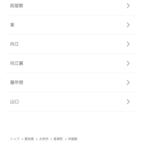
前屋敷
峯
向江
向江裏
墓所根
山口
トップ
愛知県
大府市
長草町
中屋敷