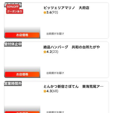
営業時間外
50%OFF
ピッツェリアマリノ 大府店
クーポンあり
3.6
(93)
出前館がお届け
お店価格
受付休止中
絶品ハンバーグ 共和の台所たがや
4.2
(23)
出前館がお届け
お店価格
営業時間外
とんかつ新宿さぼてん 東海荒尾アピ
4.3
(68)
タ店
出前館がお届け