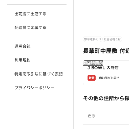
出前館に出店する
配達員に応募する
標準送料とは
お店価格とは
運営会社
長草町中屋敷 付近
利用規約
開店時間前
J BOWL 大府店
特定商取引法に基づく表記
新着
出前館がお届け
プライバシーポリシー
その他の住所から
石原