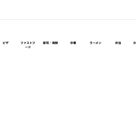
ピザ
ファストフ
寿司・海鮮
中華
ラーメン
弁当
ード