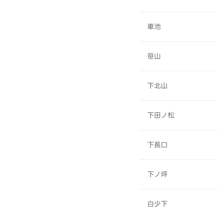
車池
笹山
下北山
下田ノ松
下長口
下ノ坪
白少下