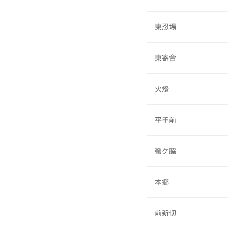
東忍場
東寄合
火燈
平手前
螢ケ脇
本郷
前新切