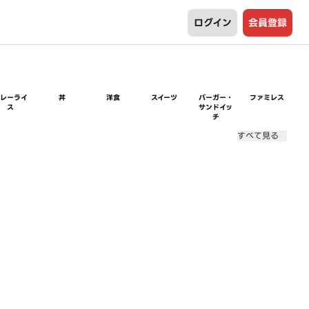
ログイン
会員登録
カレーライ
丼
洋食
スイーツ
バーガー・
ファミレス
ス
サンドイッ
チ
すべて見る