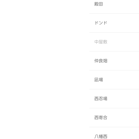
殿田
ドンド
中屋敷
仲良畑
凪場
西忍場
西寄合
八幡西