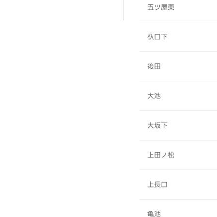
五ツ屋東
杁口下
後田
大池
大坂下
上田ノ松
上長口
亀池