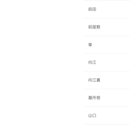
前田
前屋敷
峯
向江
向江裏
墓所根
山口