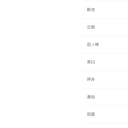
新池
立根
田ノ神
茶臼
坪井
道仙
田面