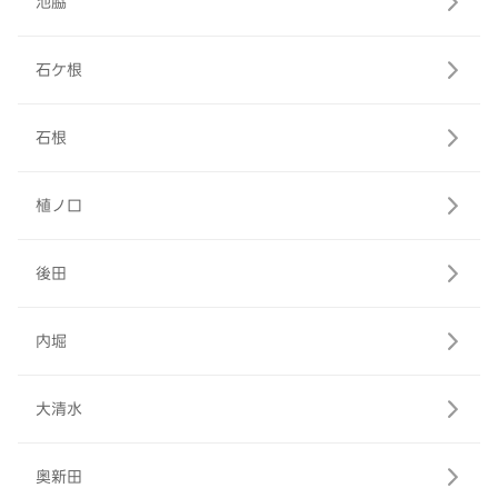
池脇
石ケ根
石根
植ノ口
後田
内堀
大清水
奥新田