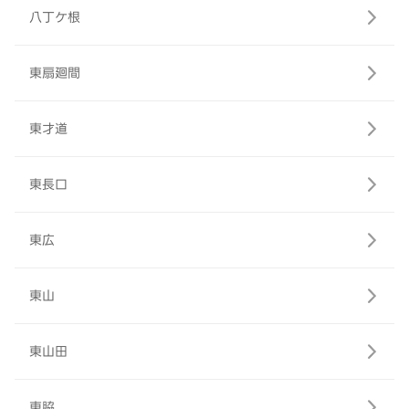
八丁ケ根
東扇廻間
東才道
東長口
東広
東山
東山田
東脇