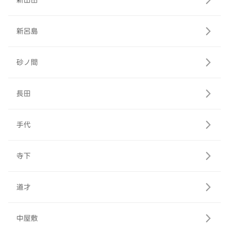
新山田
新呂島
砂ノ間
長田
手代
寺下
道才
中屋敷