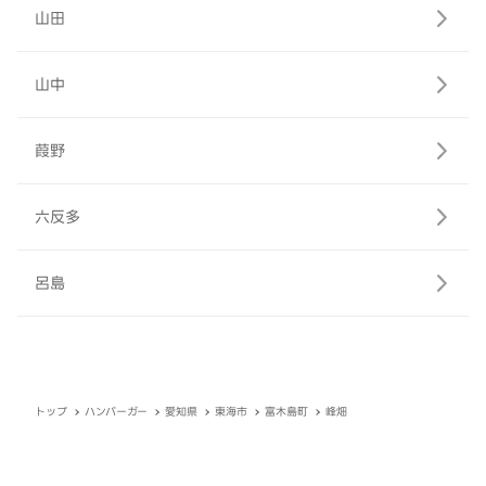
山田
山中
葭野
六反多
呂島
トップ
ハンバーガー
愛知県
東海市
富木島町
峰畑