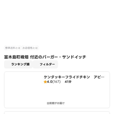
標準送料とは
お店価格とは
富木島町峰畑 付近のバーガー・サンドイッチ
適用なし
ランキング順
フィルター
ケンタッキーフライドチキン アピタ
4.0
(167)
41分
東海荒尾店
出前館がお届け