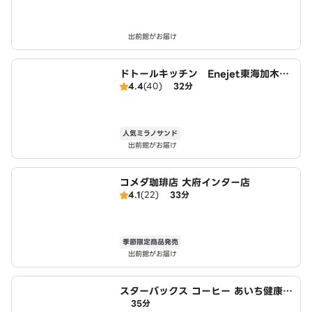
出前館がお届け
ドトールキッチン Enejet東海加木屋
4.4
(40)
32分
店
人気ミラノサンド
出前館がお届け
コメダ珈琲店 大府インター店
4.1
(22)
33分
季節限定商品発売
出前館がお届け
スターバックス コーヒー あいち健康の
35分
森公園Harappa店