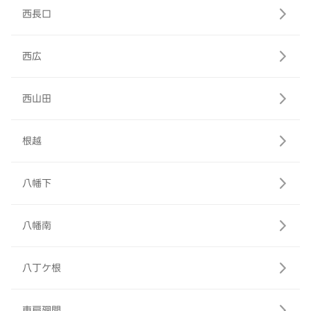
西長口
西広
西山田
根越
八幡下
八幡南
八丁ケ根
東扇廻間