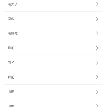
南太子
南広
南屋敷
峰畑
向イ
森前
山田
山中