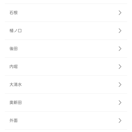
石根
植ノ口
後田
内堀
大清水
奥新田
外面