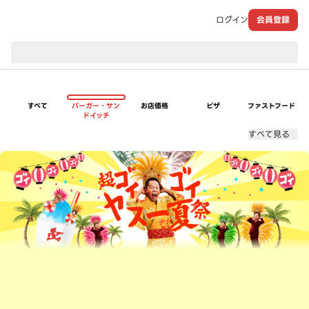
ログイン
会員登録
現在のお届け先：
すべて
バーガー・サン
お店価格
ピザ
ファストフード
ドイッチ
すべて見る
超ゴイゴイヤスー夏祭