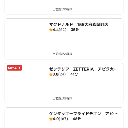
出前館がお届け
マクドナルド 155大府森岡町店
4.4
(62)
35分
出前館がお届け
50%OFF
ゼッテリア ZETTERIA アピタ大府
3.8
(24)
41分
FS店
出前館がお届け
ケンタッキーフライドチキン アピタ
4.0
(167)
46分
東海荒尾店