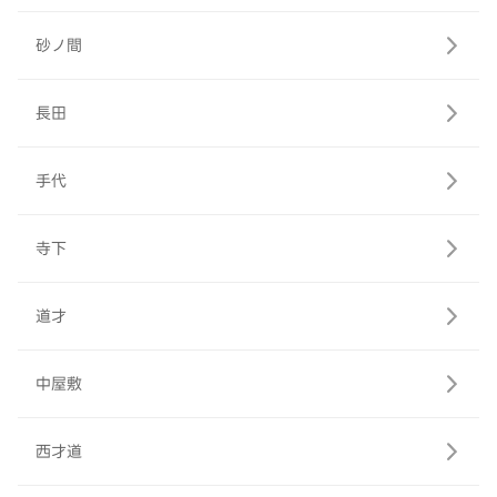
砂ノ間
長田
手代
寺下
道才
中屋敷
西才道