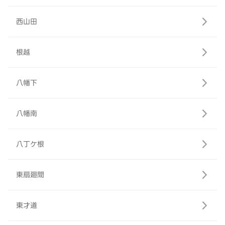
西山田
根越
八幡下
八幡南
八丁ケ根
東扇廻間
東才道