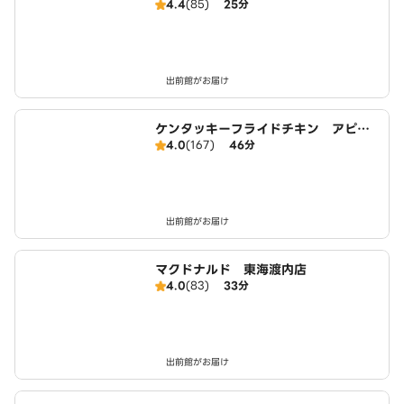
4.4
(85)
25分
出前館がお届け
ケンタッキーフライドチキン アピタ
4.0
(167)
46分
東海荒尾店
出前館がお届け
マクドナルド 東海渡内店
4.0
(83)
33分
出前館がお届け