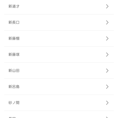
新道才
新長口
新藤棚
新藤塚
新山田
新呂島
砂ノ間