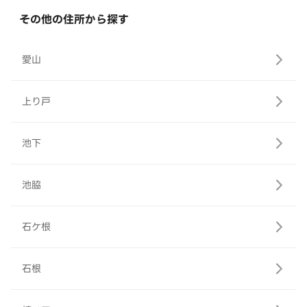
その他の住所から探す
愛山
上り戸
池下
池脇
石ケ根
石根