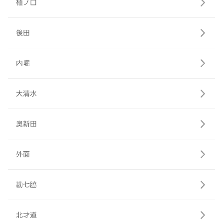
植ノ口
後田
内堀
大清水
奥新田
外面
勘七脇
北才道