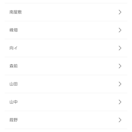
南屋敷
峰畑
向イ
森前
山田
山中
葭野