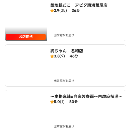
築地銀だこ アピタ東海荒尾店
3.9
(35)
36分
出前館がお届け
お店価格
純ちゃん 名和店
3.8
(9)
46分
出前館がお届け
～本格麻辣x自家製春雨～白虎麻辣湯
5.0
(1)
50分
名和町店
出前館がお届け