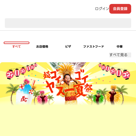
ログイン
会員登録
現在のお届け先：
すべて
お店価格
ピザ
ファストフード
中華
すべて見る
超ゴイゴイヤスー夏祭