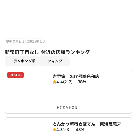
標準送料とは
お店価格とは
新宝町丁目なし 付近の店舗ランキング
適用なし
ランキング順
フィルター
50%OFF
吉野家 247号線名和店
4.4
(212)
38分
出前館がお届け
とんかつ新宿さぼてん 東海荒尾アピ
4.3
(68)
48分
タ店