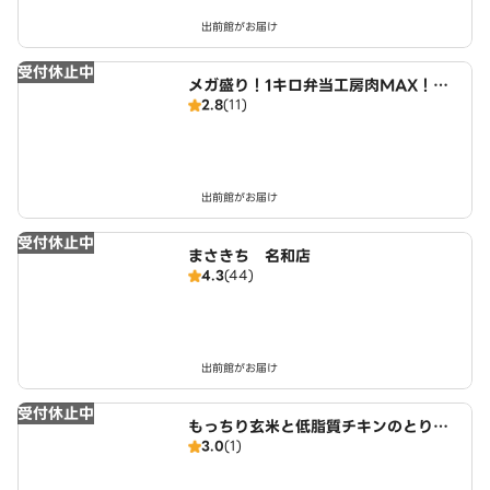
出前館がお届け
受付休止中
メガ盛り！1キロ弁当工房肉MAX！大
2.8
(11)
盛りからあげお弁当 名和町店
出前館がお届け
受付休止中
まさきち 名和店
4.3
(44)
出前館がお届け
受付休止中
もっちり玄米と低脂質チキンのとりげ
3.0
(1)
ん食堂 名和町店