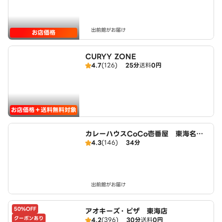
出前館がお届け
お店価格
CURYY ZONE
4.7
(126)
25分
送料
0円
お店価格＋送料無料対象
カレーハウスCoCo壱番屋 東海名和
4.3
(146)
34分
店（SD）
出前館がお届け
50%OFF
アオキーズ・ピザ 東海店
クーポンあり
4.2
(396)
30分
送料
0円