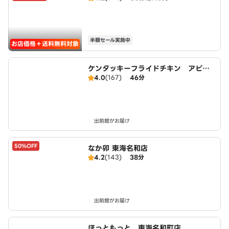
半額セール実施中
お店価格＋送料無料対象
ケンタッキーフライドチキン アピタ
4.0
(167)
46分
東海荒尾店
出前館がお届け
50%OFF
なか卯 東海名和店
4.2
(143)
38分
出前館がお届け
ほっともっと 東海名和町店