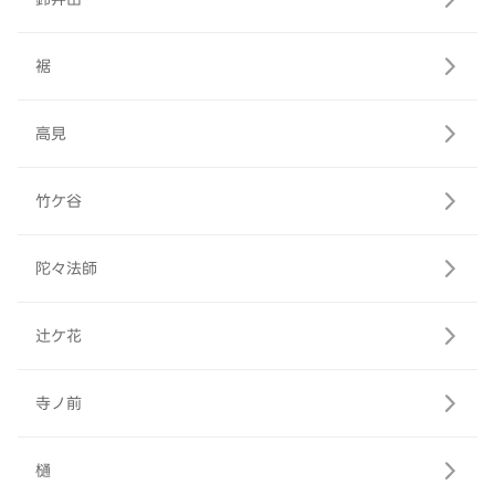
裾
高見
竹ケ谷
陀々法師
辻ケ花
寺ノ前
樋