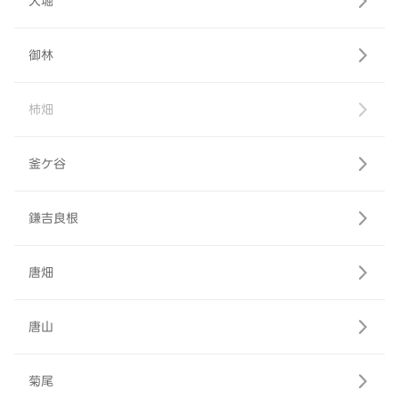
大堀
御林
柿畑
釜ケ谷
鎌吉良根
唐畑
唐山
菊尾