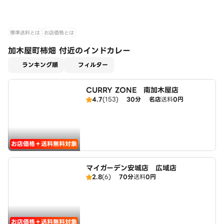
標準送料とは
お店価格とは
加木屋町柿畑 付近のインドカレー
適用なし
ランキング順
フィルター
CURRY ZONE 南加木屋店
4.7
(153)
30分
名店
送料
0円
お店価格＋送料無料対象
マイガーデン安城店 広域店
2.8
(6)
70分
送料
0円
お店価格＋送料無料対象