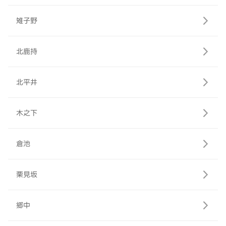
雉子野
北鹿持
北平井
木之下
倉池
栗見坂
郷中