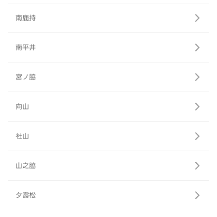
南鹿持
南平井
宮ノ脇
向山
社山
山之脇
夕霞松