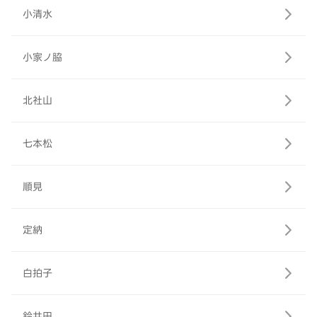
小清水
小家ノ脇
北社山
七本松
順見
定納
白拍子
鈴井田