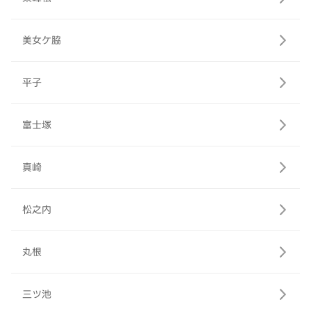
美女ケ脇
平子
富士塚
真崎
松之内
丸根
三ツ池