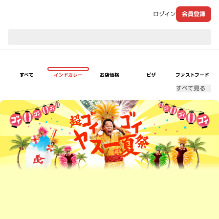
ログイン
会員登録
現在のお届け先：
すべて
インドカレー
お店価格
ピザ
ファストフード
すべて見る
超ゴイゴイヤスー夏祭