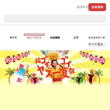
ログイン
会員登録
現在のお届け先：
すべて
カレーライス
お店価格
ピザ
ファストフード
すべて見る
超ゴイゴイヤスー夏祭