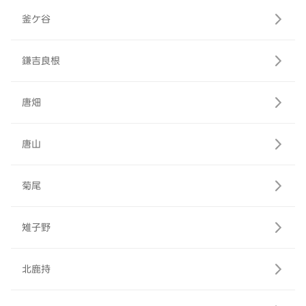
釜ケ谷
鎌吉良根
唐畑
唐山
菊尾
雉子野
北鹿持