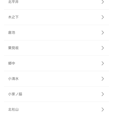
北平井
木之下
倉池
栗見坂
郷中
小清水
小家ノ脇
北社山