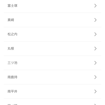
富士塚
真崎
松之内
丸根
三ツ池
南鹿持
南平井