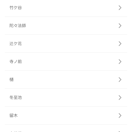
竹ケ谷
陀々法師
辻ケ花
寺ノ前
樋
冬至池
留木