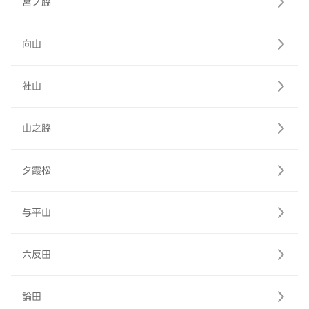
宮ノ脇
向山
社山
山之脇
夕霞松
与平山
六反田
論田