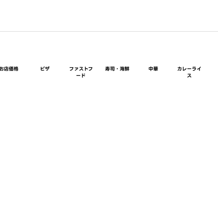
お店価格
ピザ
ファストフ
寿司・海鮮
中華
カレーライ
ード
ス