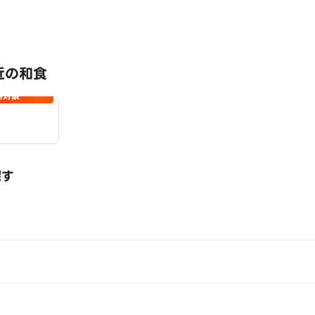
近の和食
料対象
探す