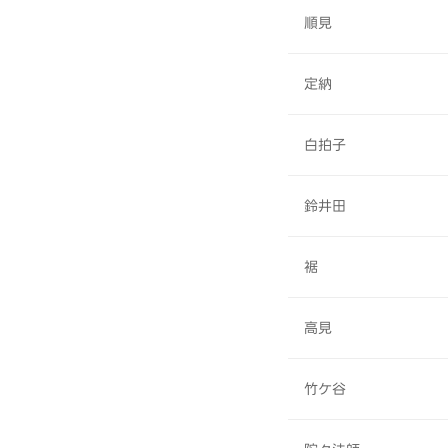
順見
定納
白拍子
鈴井田
裾
高見
竹ケ谷