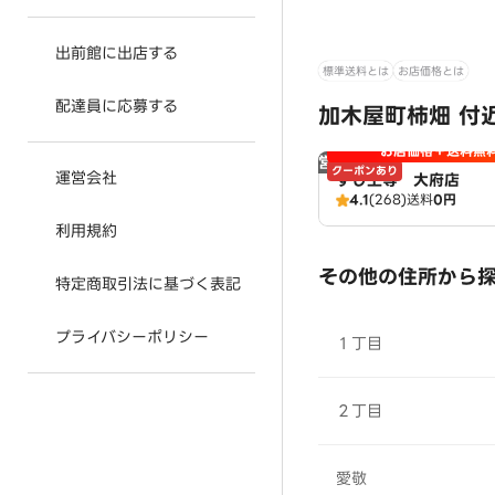
出前館に出店する
標準送料とは
お店価格とは
配達員に応募する
加木屋町柿畑 付
お店価格＋送料無
営業時間外
クーポンあり
運営会社
すし上等 大府店
4.1
(268)
送料
0円
利用規約
その他の住所から
特定商取引法に基づく表記
プライバシーポリシー
１丁目
２丁目
愛敬