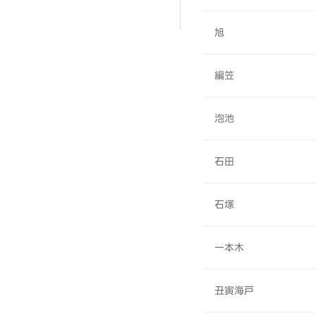
旭
編笠
泡池
石田
石塚
一本木
丑寅海戸