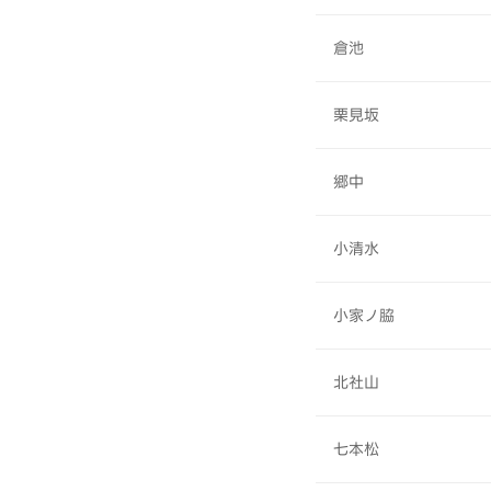
倉池
栗見坂
郷中
小清水
小家ノ脇
北社山
七本松