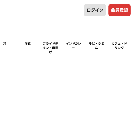
ログイン
会員登録
丼
洋食
フライドチ
インドカレ
そば・うど
カフェ・ド
キン・唐揚
ー
ん
リンク
げ