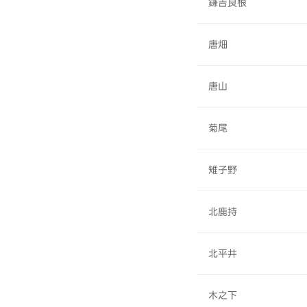
鎌吉良根
唐畑
唐山
菊尾
雉子野
北鹿持
北平井
木之下