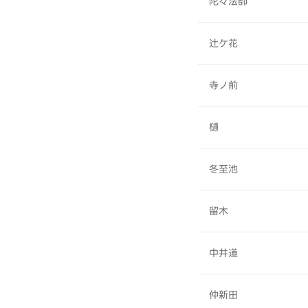
陀々法師
辻ケ花
寺ノ前
樋
冬至池
留木
中井道
仲新田