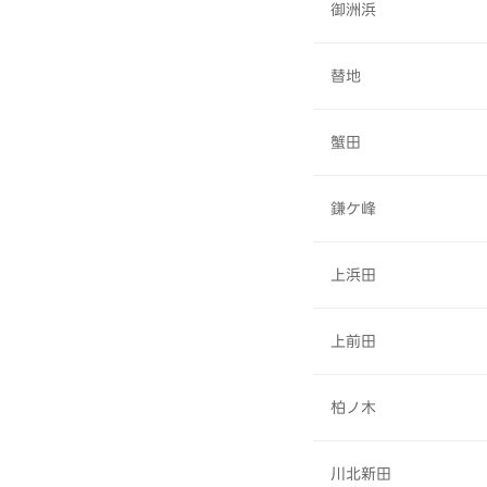
御洲浜
替地
蟹田
鎌ケ峰
上浜田
上前田
柏ノ木
川北新田