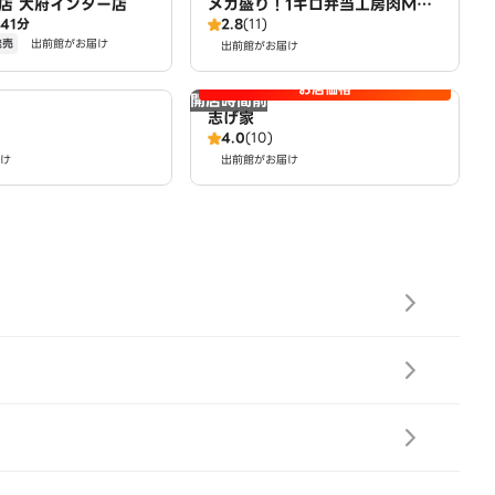
店 大府インター店
メガ盛り！1キロ弁当工房肉MA
41分
2.8
(11)
X！大盛りからあげお弁当 名和
発売
出前館がお届け
町店
出前館がお届け
お店価格
開店時間前
志げ家
4.0
(10)
け
出前館がお届け