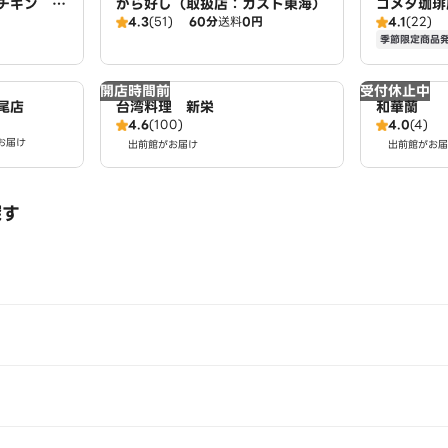
チキン ア
から好し（取扱店：ガスト東海）
コメダ珈琲
4.3
(51)
60分
送料
0円
4.1
(22)
季節限定商品
開店時間前
受付休止中
尾店
台湾料理 新栄
和華蘭
4.6
(100)
4.0
(4)
お届け
出前館がお届け
出前館がお届
探す