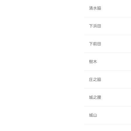
清水脇
下浜田
下前田
樹木
庄之脇
城之腰
城山