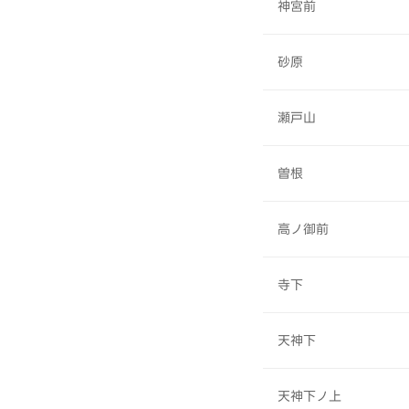
神宮前
砂原
瀬戸山
曽根
高ノ御前
寺下
天神下
天神下ノ上