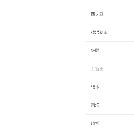
西ノ脇
後浜新田
畑間
浜新田
張本
東畑
膝折