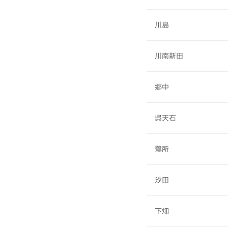
川島
川南新田
郷中
呉天石
鷺所
汐田
下畑