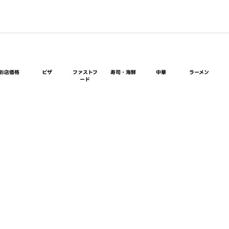
お店価格
ピザ
ファストフ
寿司・海鮮
中華
ラーメン
ード