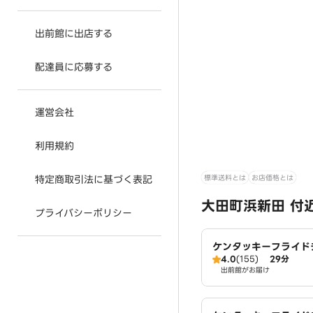
出前館に出店する
配達員に応募する
運営会社
利用規約
標準送料とは
お店価格とは
特定商取引法に基づく表記
大田町浜新田 付
プライバシーポリシー
ケンタッキーフライド
4.0
(155)
29分
海店
出前館がお届け