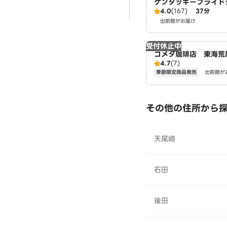
ケンタッキーフライド
4.0
(167)
37分
ピタ東海荒尾店
出前館がお届け
受付休止中
コメダ珈琲店 東海荒
4.7
(7)
季節限定商品発売
出前館が
その他の住所から
天尾崎
石田
後田