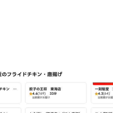
近のフライドチキン・唐揚げ
チキン 東
餃子の王将 東海店
一刻魁堂 
4.6
(169)
33分
4.3
(64)
出前館がお届け
出前館がお届