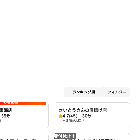
適用な
ランキング順
フィルター
お店価格
東海店
さいとうさんの唐揚げ店
35分
4.7
(45)
30分
け
出前館がお届け
受付休止中