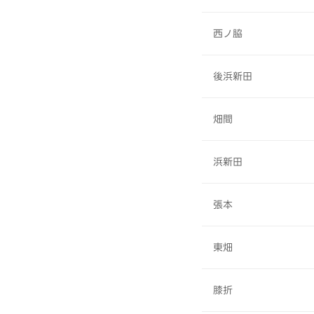
西ノ脇
後浜新田
畑間
浜新田
張本
東畑
膝折