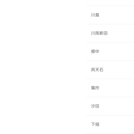
川島
川南新田
郷中
呉天石
鷺所
汐田
下畑