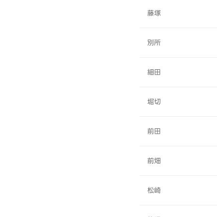
藤塚
別所
細田
堀切
前田
前畑
松崎