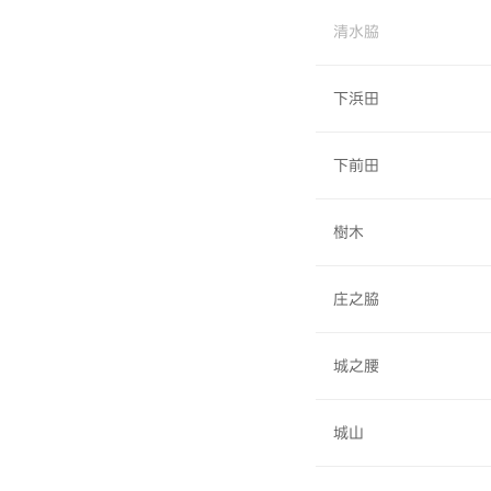
清水脇
下浜田
下前田
樹木
庄之脇
城之腰
城山