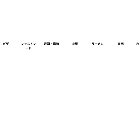
ピザ
ファストフ
寿司・海鮮
中華
ラーメン
弁当
ード