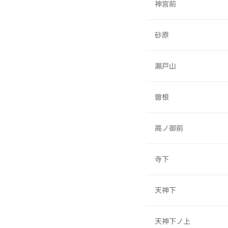
神宮前
砂原
瀬戸山
曽根
高ノ御前
寺下
天神下
天神下ノ上