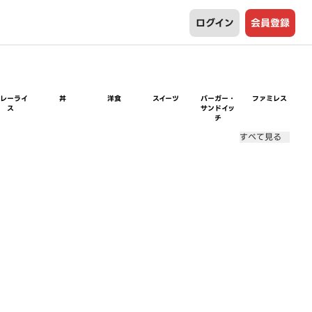
ログイン
会員登録
カレーライ
丼
洋食
スイーツ
バーガー・
ファミレス
ス
サンドイッ
チ
すべて見る