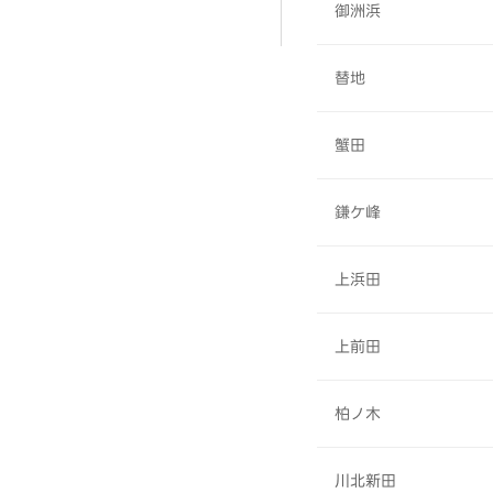
御洲浜
替地
蟹田
鎌ケ峰
上浜田
上前田
柏ノ木
川北新田