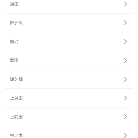
後田
御洲浜
替地
蟹田
鎌ケ峰
上浜田
上前田
柏ノ木