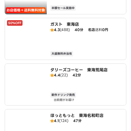
半額セール実施中
お店価格＋送料無料対象
50%OFF
ガスト 東海店
4.3
(488)
40分
名店
送料
0円
大盛無料弁当有
タリーズコーヒー 東海荒尾店
4.4
(22)
42分
新作ドリンク発売
出前館がお届け
ほっともっと 東海名和町店
4.1
(124)
47分