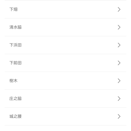
下畑
清水脇
下浜田
下前田
樹木
庄之脇
城之腰