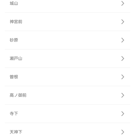
城山
神宮前
砂原
瀬戸山
曽根
高ノ御前
寺下
天神下