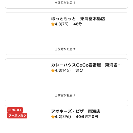
出前館がお届け
ほっともっと 東海富木島店
4.3
(75)
48分
出前館がお届け
カレーハウスCoCo壱番屋 東海名和
4.3
(146)
31分
店（SD）
出前館がお届け
50%OFF
アオキーズ・ピザ 東海店
クーポンあり
4.2
(396)
40分
送料
0円