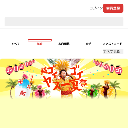
ログイン
会員登録
現在のお届け先：
すべて
洋食
お店価格
ピザ
ファストフード
すべて見る
超ゴイゴイヤスー夏祭