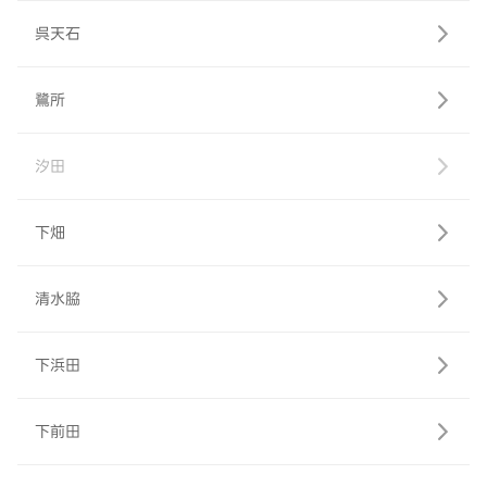
呉天石
鷺所
汐田
下畑
清水脇
下浜田
下前田