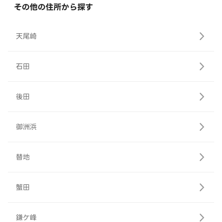
その他の住所から探す
天尾崎
石田
後田
御洲浜
替地
蟹田
鎌ケ峰