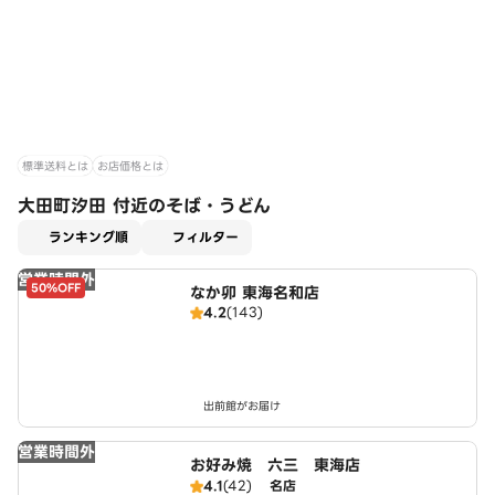
標準送料とは
お店価格とは
大田町汐田 付近のそば・うどん
適用なし
ランキング順
フィルター
営業時間外
50%OFF
なか卯 東海名和店
4.2
(143)
出前館がお届け
営業時間外
お好み焼 六三 東海店
4.1
(42)
名店