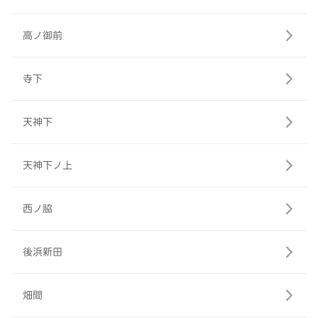
高ノ御前
寺下
天神下
天神下ノ上
西ノ脇
後浜新田
畑間