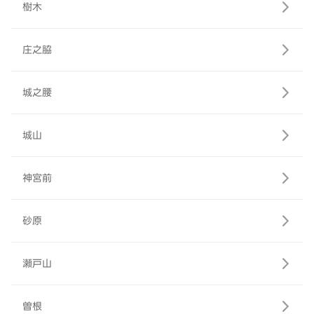
樹木
庄之脇
城之腰
城山
神宮前
砂原
瀬戸山
曽根