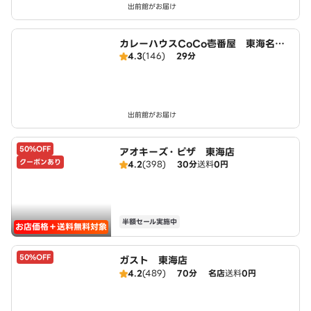
出前館がお届け
カレーハウスCoCo壱番屋 東海名和
4.3
(146)
29分
店（SD）
出前館がお届け
50%OFF
アオキーズ・ピザ 東海店
クーポンあり
4.2
(398)
30分
送料
0円
半額セール実施中
お店価格＋送料無料対象
50%OFF
ガスト 東海店
4.2
(489)
70分
名店
送料
0円