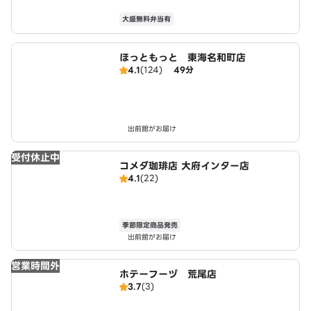
大盛無料弁当有
ほっともっと 東海名和町店
4.1
(124)
49分
出前館がお届け
受付休止中
コメダ珈琲店 大府インター店
4.1
(22)
季節限定商品発売
出前館がお届け
営業時間外
ホテーフーヅ 荒尾店
3.7
(3)