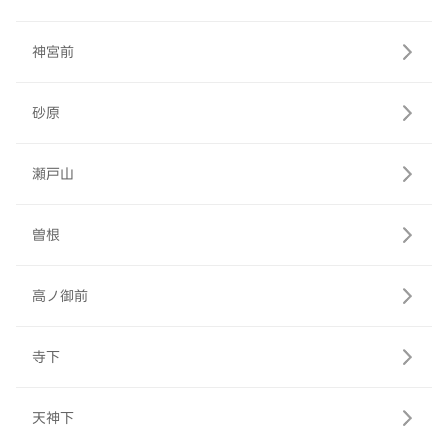
神宮前
砂原
瀬戸山
曽根
高ノ御前
寺下
天神下