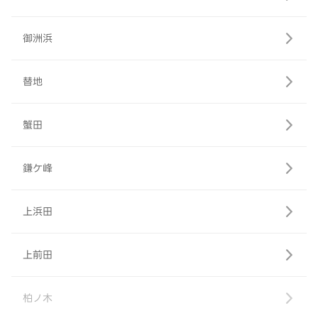
御洲浜
替地
蟹田
鎌ケ峰
上浜田
上前田
柏ノ木