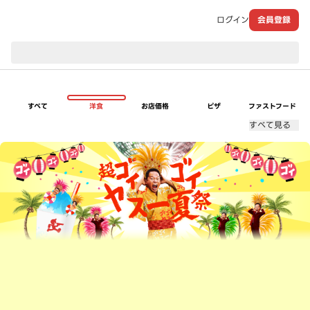
ログイン
会員登録
現在のお届け先：
すべて
洋食
お店価格
ピザ
ファストフード
すべて見る
超ゴイゴイヤスー夏祭