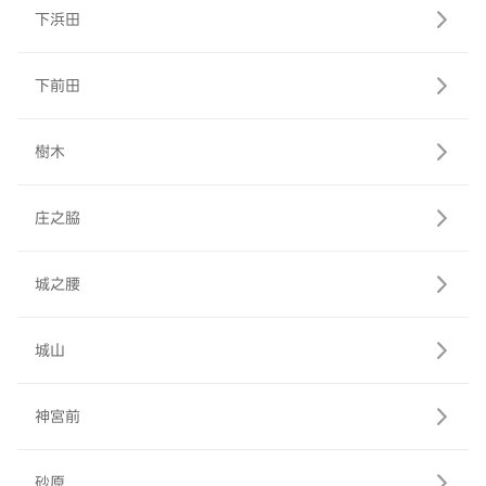
下浜田
下前田
樹木
庄之脇
城之腰
城山
神宮前
砂原