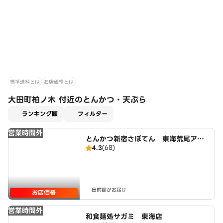
標準送料とは
お店価格とは
大田町柏ノ木 付近のとんかつ・天ぷら
適用なし
ランキング順
フィルター
営業時間外
とんかつ新宿さぼてん 東海荒尾アピ
4.3
(68)
タ店
出前館がお届け
お店価格
営業時間外
和食麺処サガミ 東海店