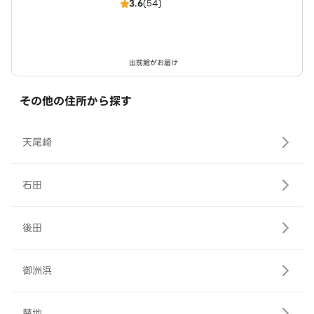
3.6
(54)
出前館がお届け
その他の住所から探す
天尾崎
石田
後田
御洲浜
替地