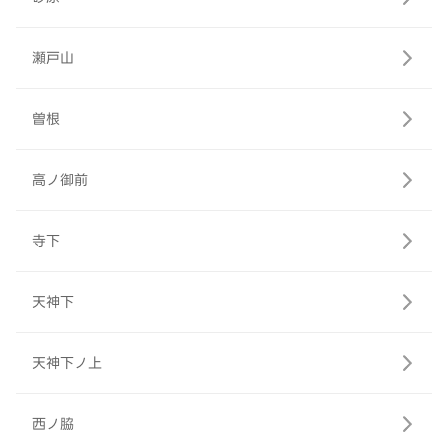
瀬戸山
曽根
高ノ御前
寺下
天神下
天神下ノ上
西ノ脇