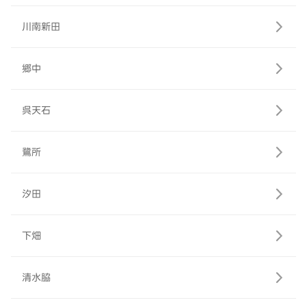
川南新田
郷中
呉天石
鷺所
汐田
下畑
清水脇