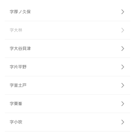
字厚ノ久保
字大林
字大谷貝津
字片平野
字釜土戸
字栗峯
字小吹