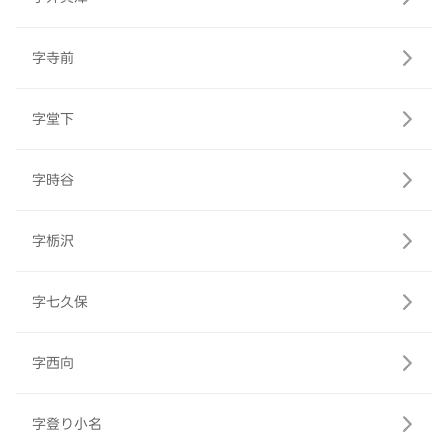
字寺前
字堂下
字時谷
字栃沢
字七久保
字西向
字登り小名