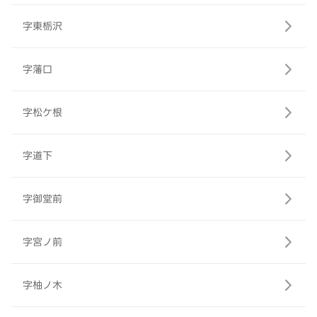
字東栃沢
字藩口
字松ケ根
字道下
字御堂前
字宮ノ前
字柚ノ木