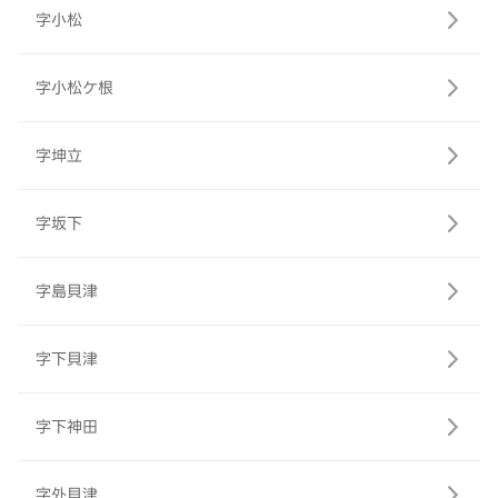
字小松
字小松ケ根
字坤立
字坂下
字島貝津
字下貝津
字下神田
字外貝津