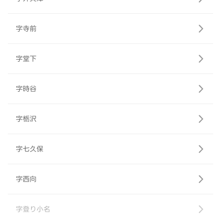
字寺前
字堂下
字時谷
字栃沢
字七久保
字西向
字登り小名