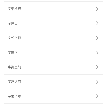
字東栃沢
字藩口
字松ケ根
字道下
字御堂前
字宮ノ前
字柚ノ木