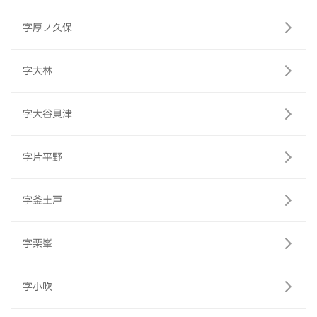
字厚ノ久保
字大林
字大谷貝津
字片平野
字釜土戸
字栗峯
字小吹