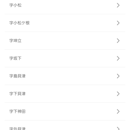
字小松
字小松ケ根
字坤立
字坂下
字島貝津
字下貝津
字下神田
字外貝津