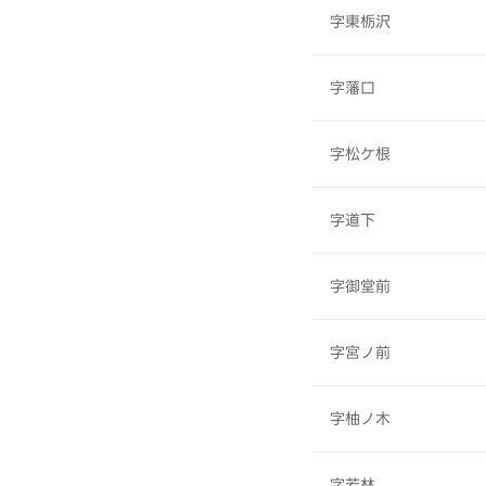
字東栃沢
字藩口
字松ケ根
字道下
字御堂前
字宮ノ前
字柚ノ木
字若林