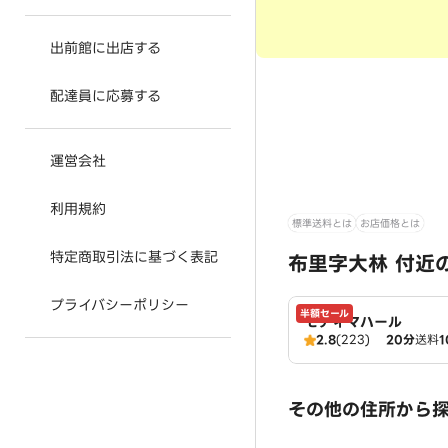
出前館に出店する
配達員に応募する
運営会社
利用規約
標準送料とは
お店価格とは
特定商取引法に基づく表記
布里字大林 付近
プライバシーポリシー
半額セール
モティマハール
2.8
(223)
20分
送料
1
その他の住所から