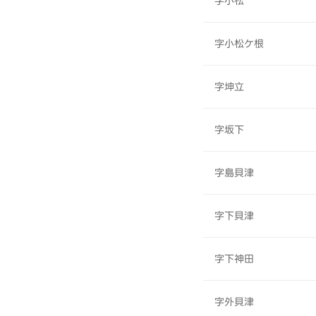
字小松
字小松ケ根
字坤立
字坂下
字島貝津
字下貝津
字下神田
字外貝津