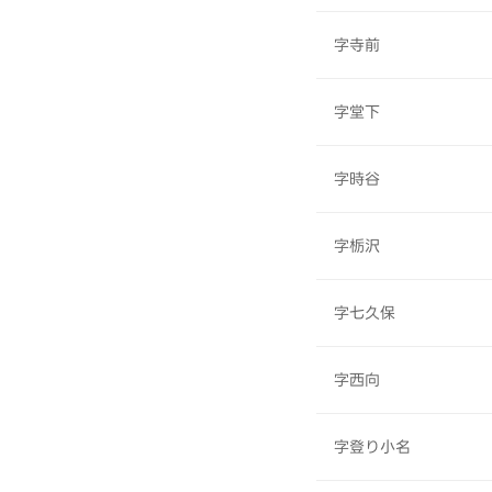
字寺前
字堂下
字時谷
字栃沢
字七久保
字西向
字登り小名