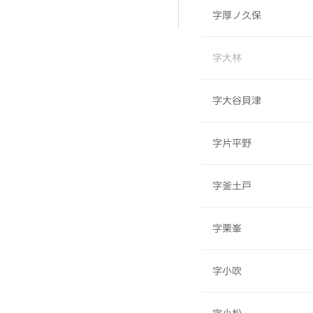
字厚ノ久保
字大林
字大谷貝津
字片平野
字釜土戸
字栗峯
字小吹