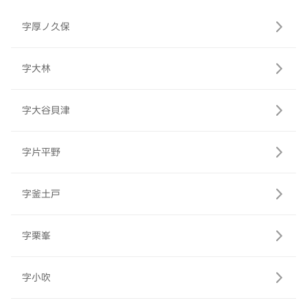
字厚ノ久保
字大林
字大谷貝津
字片平野
字釜土戸
字栗峯
字小吹