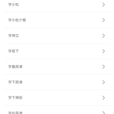
字小松
字小松ケ根
字坤立
字坂下
字島貝津
字下貝津
字下神田
字外貝津