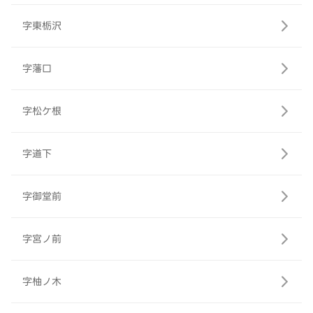
字東栃沢
字藩口
字松ケ根
字道下
字御堂前
字宮ノ前
字柚ノ木