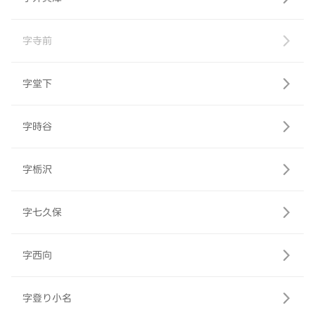
字寺前
字堂下
字時谷
字栃沢
字七久保
字西向
字登り小名