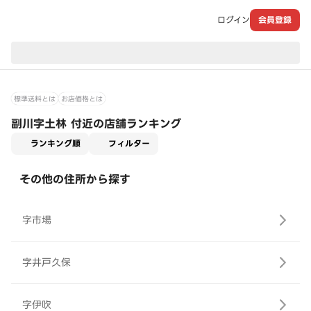
ログイン
会員登録
現在のお届け先：
標準送料とは
お店価格とは
副川字土林 付近の店舗ランキング
適用なし
ランキング順
フィルター
その他の住所から探す
字市場
字井戸久保
字伊吹