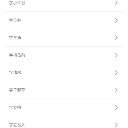
字小平谷
字笹林
字三角
字持仏前
字清水
字千部平
字立谷
字立谷入