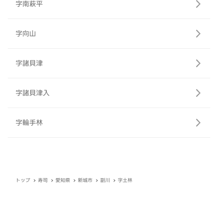
字南萩平
字向山
字諸貝津
字諸貝津入
字輪手林
トップ
寿司
愛知県
新城市
副川
字土林