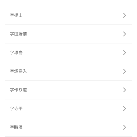
字棚山
字田端前
字塚島
字塚島入
字作り道
字寺平
字時浪