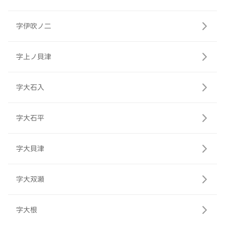
字伊吹ノ二
字上ノ貝津
字大石入
字大石平
字大貝津
字大双瀬
字大根