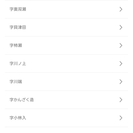
字奥双瀬
字貝津田
字柿瀬
字川ノ上
字川端
字かんざく造
字小林入