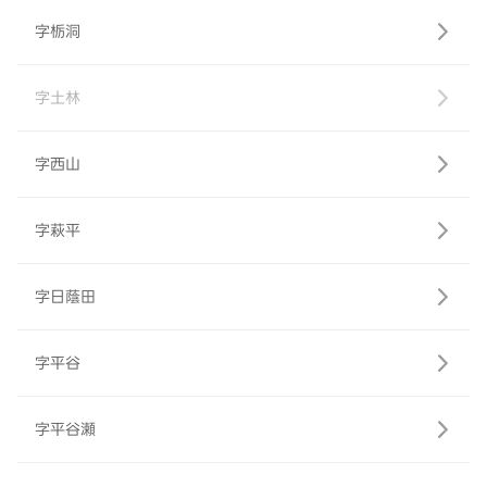
字栃洞
字土林
字西山
字萩平
字日蔭田
字平谷
字平谷瀬