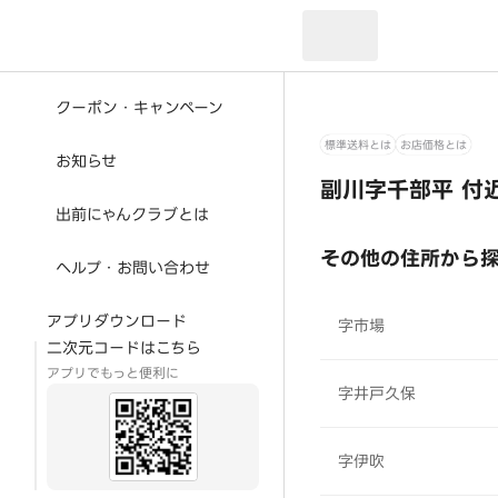
現在のお届け先：
クーポン・キャンペーン
標準送料とは
お店価格とは
お知らせ
副川字千部平 付
出前にゃんクラブとは
その他の住所から
ヘルプ・お問い合わせ
アプリダウンロード
字市場
二次元コードはこちら
アプリでもっと便利に
字井戸久保
字伊吹