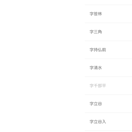
字笹林
字三角
字持仏前
字清水
字千部平
字立谷
字立谷入