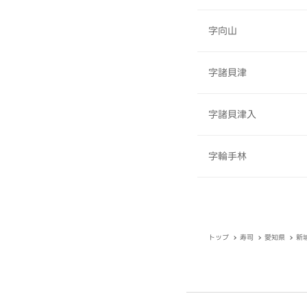
字向山
字諸貝津
字諸貝津入
字輪手林
トップ
寿司
愛知県
新