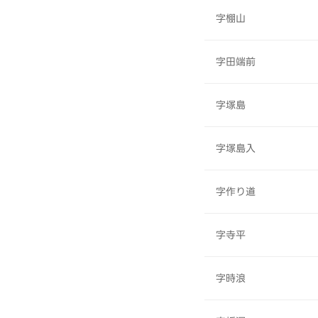
字棚山
字田端前
字塚島
字塚島入
字作り道
字寺平
字時浪