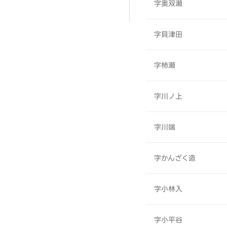
字奥双瀬
字貝津田
字柿瀬
字川ノ上
字川端
字かんざく造
字小林入
字小平谷