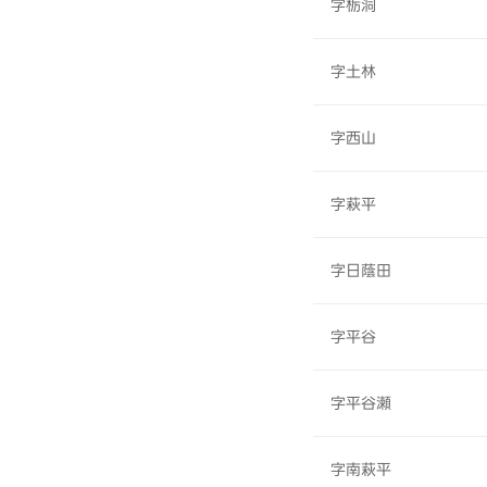
字栃洞
字土林
字西山
字萩平
字日蔭田
字平谷
字平谷瀬
字南萩平