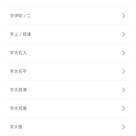
字伊吹ノ二
字上ノ貝津
字大石入
字大石平
字大貝津
字大双瀬
字大根