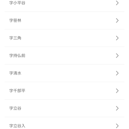
字小平谷
字笹林
字三角
字持仏前
字清水
字千部平
字立谷
字立谷入