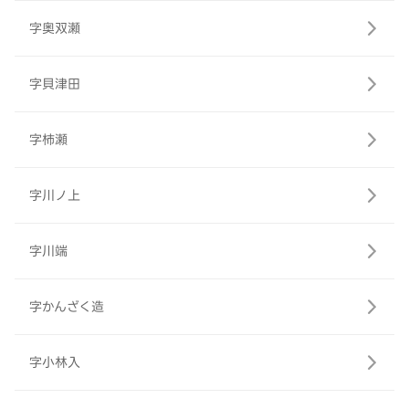
字奥双瀬
字貝津田
字柿瀬
字川ノ上
字川端
字かんざく造
字小林入