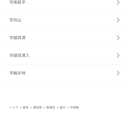
字南萩平
字向山
字諸貝津
字諸貝津入
字輪手林
トップ
寿司
愛知県
新城市
副川
字塚島