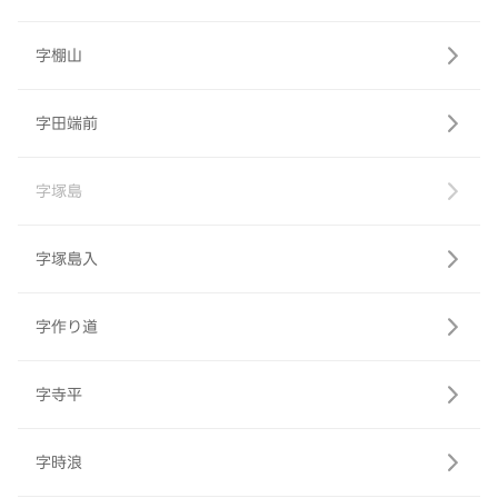
字棚山
字田端前
字塚島
字塚島入
字作り道
字寺平
字時浪