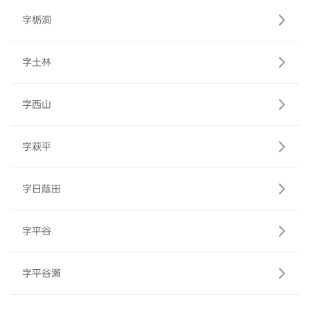
字栃洞
字土林
字西山
字萩平
字日蔭田
字平谷
字平谷瀬