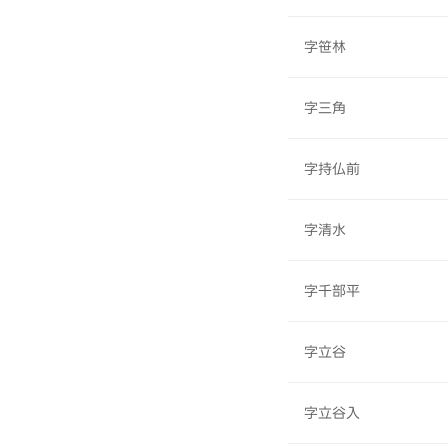
字笹林
字三角
字持仏前
字清水
字千部平
字立谷
字立谷入