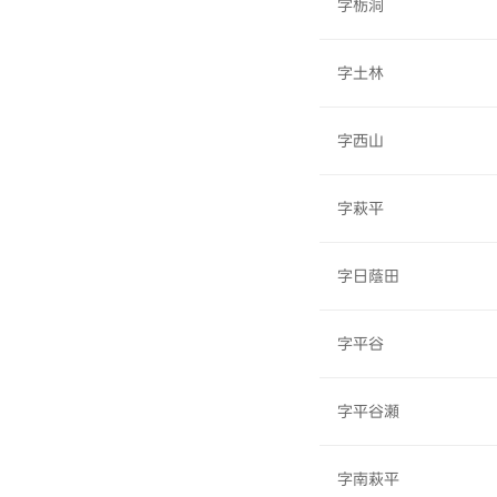
字栃洞
字土林
字西山
字萩平
字日蔭田
字平谷
字平谷瀬
字南萩平