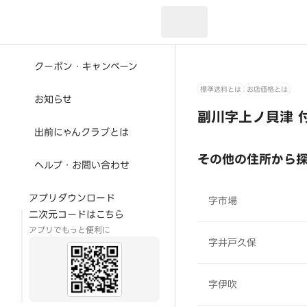
現在のお届け先：
クーポン・キャンペーン
標準送料とは
お店価格とは
お知らせ
副川字上ノ貝津 
出前にゃんクラブとは
その他の住所から
ヘルプ・お問い合わせ
アプリダウンロード
字市場
二次元コードはこちら
アプリでもっと便利に
字井戸久保
字伊吹