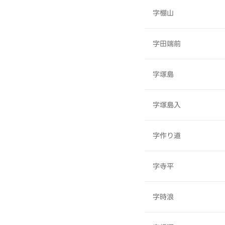
字棚山
字田端前
字塚島
字塚島入
字作り道
字寺平
字時浪