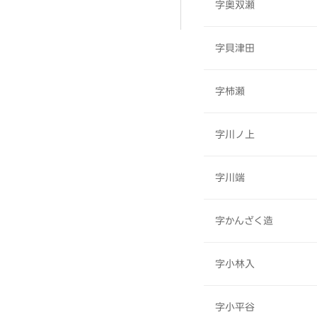
字奥双瀬
字貝津田
字柿瀬
字川ノ上
字川端
字かんざく造
字小林入
字小平谷