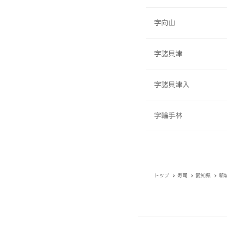
字向山
字諸貝津
字諸貝津入
字輪手林
トップ
寿司
愛知県
新