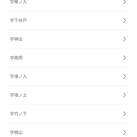
字椎ノ入
字下井戸
字神出
字高用
字滝ノ入
字滝ノ上
字竹ノ下
字栂山