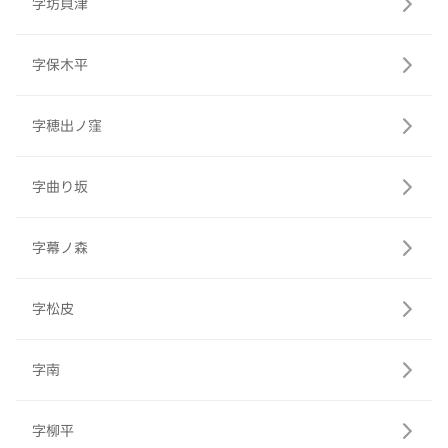
字坊貝津
字保木平
字穂出ノ窪
字曲り坂
字幕ノ森
字松皮
字南
字柳平