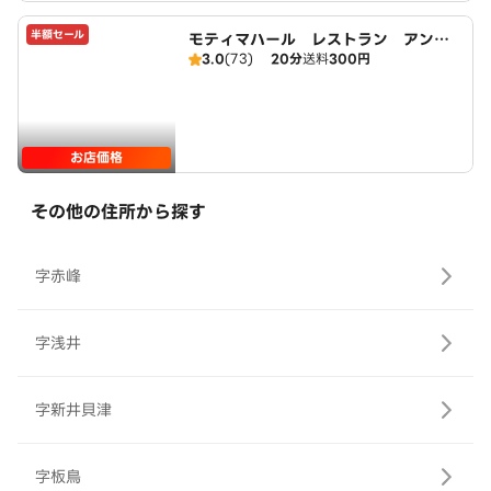
半額セール
モティマハール レストラン アンド
3.0
(73)
20分
送料
300円
バー
お店価格
その他の住所から探す
字赤峰
字浅井
字新井貝津
字板鳥