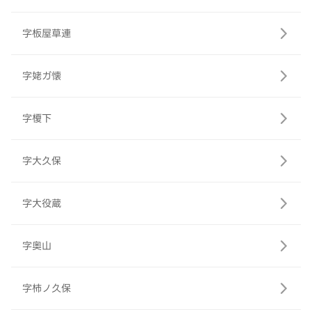
字板屋草連
字姥ガ懐
字榎下
字大久保
字大役蔵
字奥山
字柿ノ久保