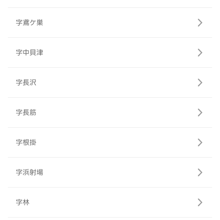
字鳶ケ巣
字中貝津
字長沢
字長筋
字根掛
字浜射場
字林