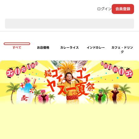
ログイン
会員登録
現在のお届け先：
すべて
お店価格
カレーライス
インドカレー
カフェ・ドリン
ク
超ゴイゴイヤスー夏祭