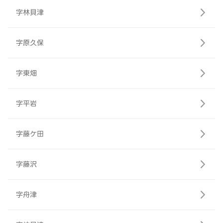
字林貝津
字原久保
字東畑
字平岩
字藤ケ田
字藤沢
字舟津