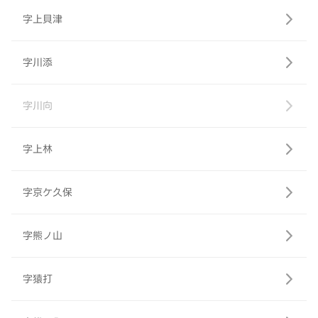
字上貝津
字川添
字川向
字上林
字京ケ久保
字熊ノ山
字猿打