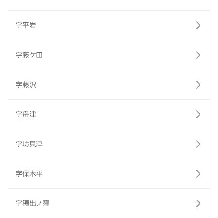
字平岩
字藤ケ田
字藤沢
字舟津
字坊貝津
字保木平
字穂出ノ窪