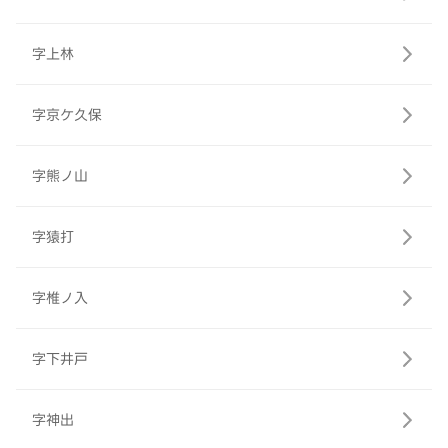
字上林
字京ケ久保
字熊ノ山
字猿打
字椎ノ入
字下井戸
字神出