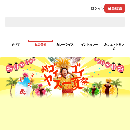
ログイン
会員登録
現在のお届け先：
すべて
お店価格
カレーライス
インドカレー
カフェ・ドリン
ク
超ゴイゴイヤスー夏祭