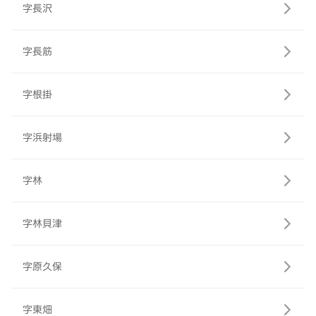
字長沢
字長筋
字根掛
字浜射場
字林
字林貝津
字原久保
字東畑