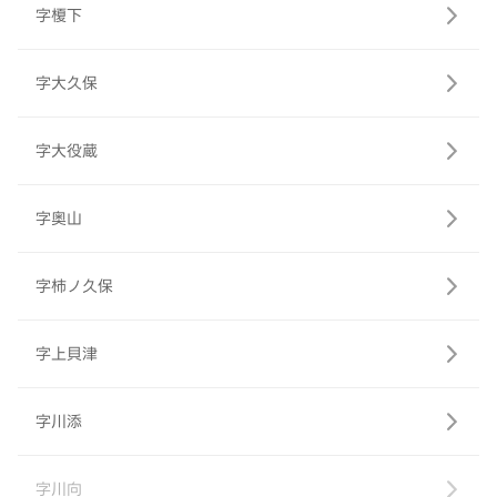
字榎下
字大久保
字大役蔵
字奥山
字柿ノ久保
字上貝津
字川添
字川向