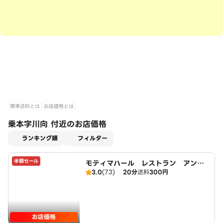
標準送料とは
お店価格とは
乗本字川向 付近のお店価格
適用なし
ランキング順
フィルター
半額セール
モティマハール レストラン アンド
3.0
(73)
20分
送料
300円
バー
お店価格