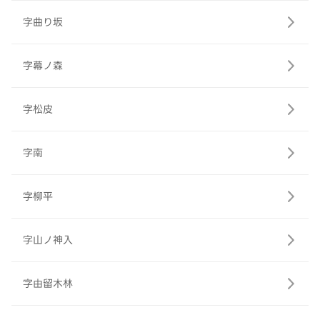
字曲り坂
字幕ノ森
字松皮
字南
字柳平
字山ノ神入
字由留木林