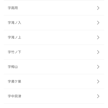
字高用
字滝ノ入
字滝ノ上
字竹ノ下
字栂山
字鳶ケ巣
字中貝津