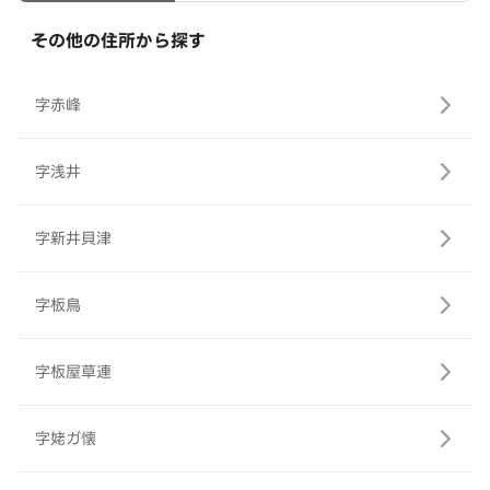
その他の住所から探す
字赤峰
字浅井
字新井貝津
字板鳥
字板屋草連
字姥ガ懐