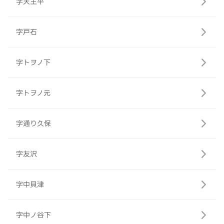
字天王平
字戸石
字トヲノ下
字トヲノ元
字通り久保
字友沢
字中貝津
字中ノ谷下