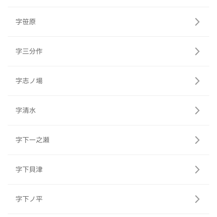
字笹原
字三分作
字志ノ場
字清水
字下一之瀬
字下貝津
字下ノ平