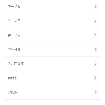
字一ノ瀬
字一ノ平
字一ノ元
字一分杉
字井戸久保
字稲上
字稲沢