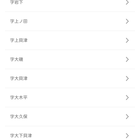
字岩下
字上ノ田
字上貝津
字大磯
字大貝津
字大木平
字大久保
字大下貝津