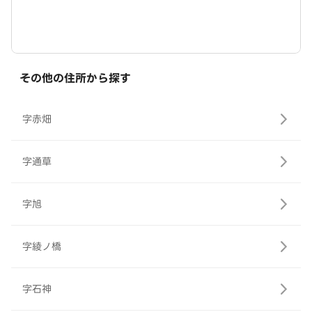
その他の住所から探す
字赤畑
字通草
字旭
字綾ノ橋
字石神