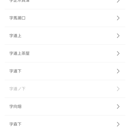
字正木貝津
字馬瀬口
字道上
字道上茶屋
字道下
字道ノ下
字向畑
字森下