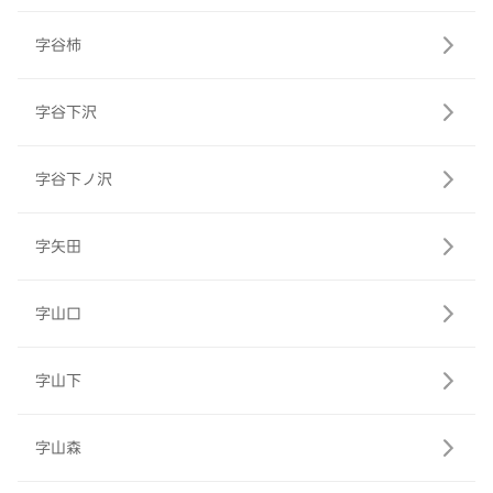
字谷柿
字谷下沢
字谷下ノ沢
字矢田
字山口
字山下
字山森