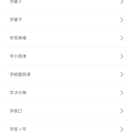
字蔵下
字桑下
字荒神場
字小貝津
字紺屋貝津
字才の神
字坂口
字笹ノ平