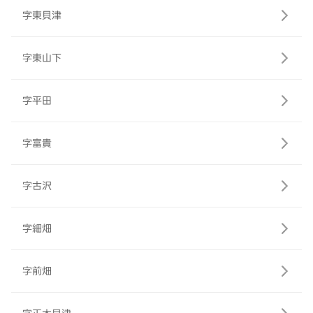
字東貝津
字東山下
字平田
字富貴
字古沢
字細畑
字前畑