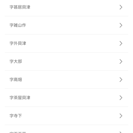
字甚居貝津
字雑山作
字外貝津
字大部
字高畑
字茶屋貝津
字寺下