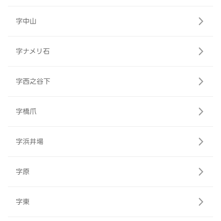
字中山
字ナメリ石
字西之谷下
字橋爪
字浜井場
字原
字東