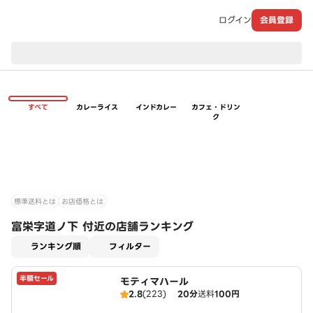
ログイン
会員登録
現在のお届け先：
すべて
カレーライス
インドカレー
カフェ・ドリン
ク
標準送料とは
お店価格とは
富栄字道ノ下 付近の店舗ランキング
適用なし
ランキング順
フィルター
半額セール
モティマハール
2.8
(223)
20分
送料
100円