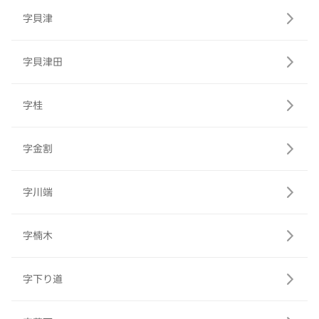
字貝津
字貝津田
字桂
字金割
字川端
字楠木
字下り道