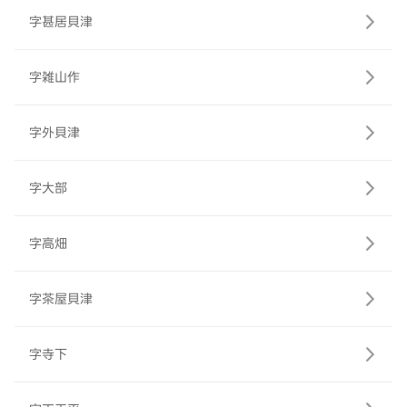
字甚居貝津
字雑山作
字外貝津
字大部
字高畑
字茶屋貝津
字寺下