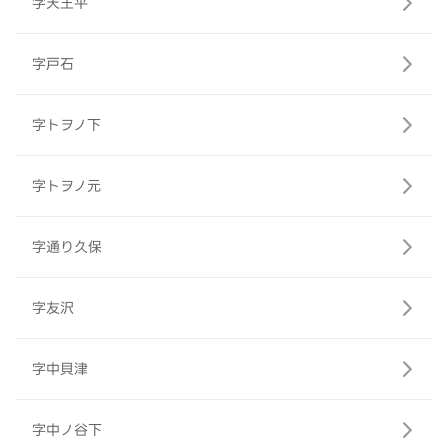
字天王平
字戸石
字トヲノ下
字トヲノ元
字通り久保
字友沢
字中貝津
字中ノ谷下