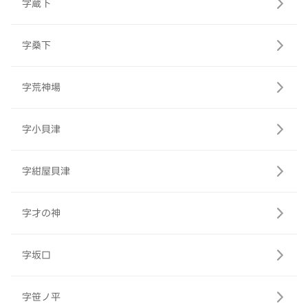
字蔵下
字桑下
字荒神場
字小貝津
字紺屋貝津
字才の神
字坂口
字笹ノ平