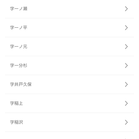
字一ノ瀬
字一ノ平
字一ノ元
字一分杉
字井戸久保
字稲上
字稲沢