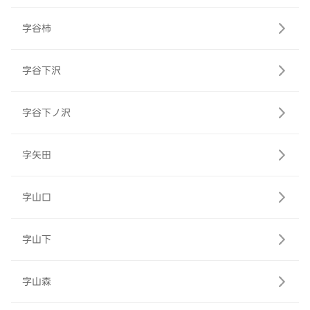
字谷柿
字谷下沢
字谷下ノ沢
字矢田
字山口
字山下
字山森