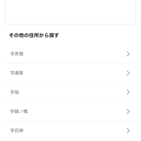
その他の住所から探す
字赤畑
字通草
字旭
字綾ノ橋
字石神