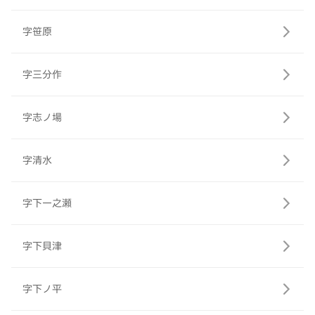
字笹原
字三分作
字志ノ場
字清水
字下一之瀬
字下貝津
字下ノ平