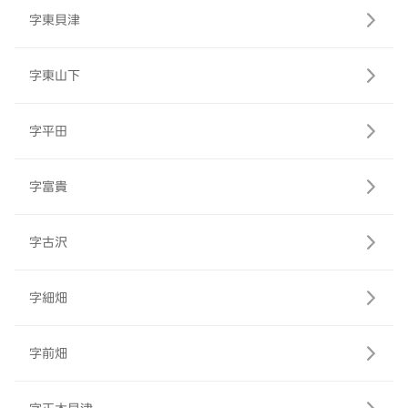
字東貝津
字東山下
字平田
字富貴
字古沢
字細畑
字前畑