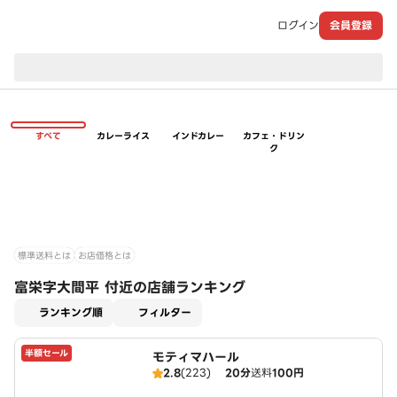
ログイン
会員登録
現在のお届け先：
すべて
カレーライス
インドカレー
カフェ・ドリン
ク
標準送料とは
お店価格とは
富栄字大間平 付近の店舗ランキング
適用なし
ランキング順
フィルター
半額セール
モティマハール
2.8
(223)
20分
送料
100円