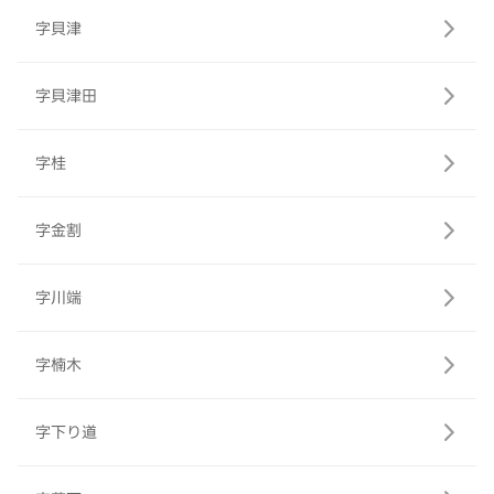
字貝津
字貝津田
字桂
字金割
字川端
字楠木
字下り道