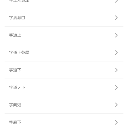
字正木貝津
字馬瀬口
字道上
字道上茶屋
字道下
字道ノ下
字向畑
字森下