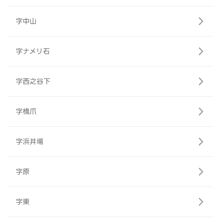
字中山
字ナメリ石
字西之谷下
字橋爪
字浜井場
字原
字東