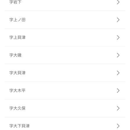
字岩下
字上ノ田
字上貝津
字大磯
字大貝津
字大木平
字大久保
字大下貝津