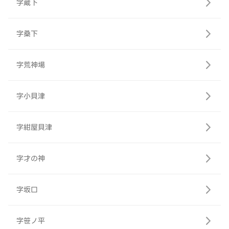
字蔵下
字桑下
字荒神場
字小貝津
字紺屋貝津
字才の神
字坂口
字笹ノ平