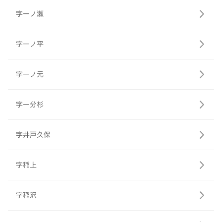
字一ノ瀬
字一ノ平
字一ノ元
字一分杉
字井戸久保
字稲上
字稲沢