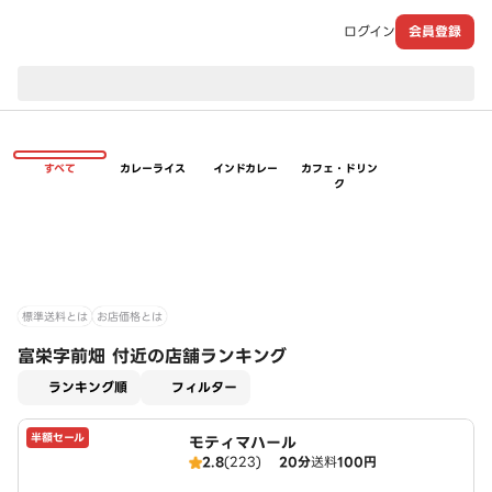
ログイン
会員登録
現在のお届け先：
すべて
カレーライス
インドカレー
カフェ・ドリン
ク
標準送料とは
お店価格とは
富栄字前畑 付近の店舗ランキング
適用なし
ランキング順
フィルター
半額セール
モティマハール
2.8
(223)
20分
送料
100円