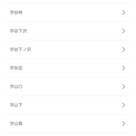
字谷柿
字谷下沢
字谷下ノ沢
字矢田
字山口
字山下
字山森