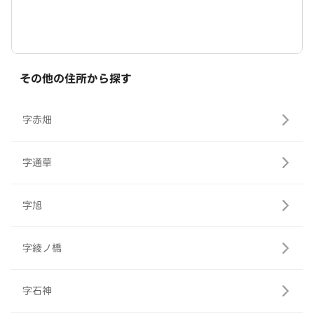
その他の住所から探す
字赤畑
字通草
字旭
字綾ノ橋
字石神