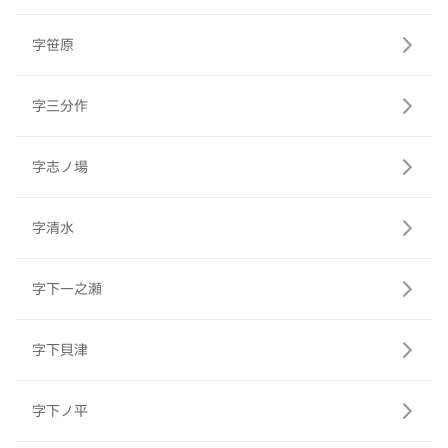
字笹原
字三分作
字志ノ場
字清水
字下一之瀬
字下貝津
字下ノ平