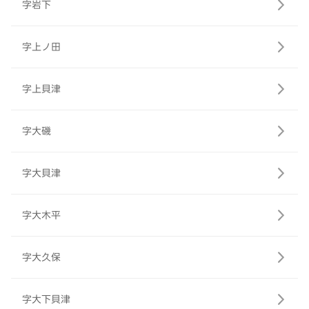
字岩下
字上ノ田
字上貝津
字大磯
字大貝津
字大木平
字大久保
字大下貝津