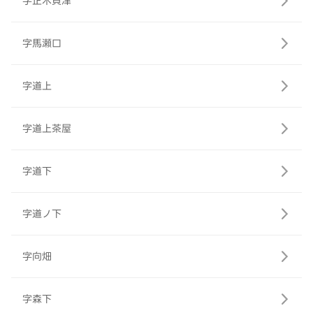
字正木貝津
字馬瀬口
字道上
字道上茶屋
字道下
字道ノ下
字向畑
字森下