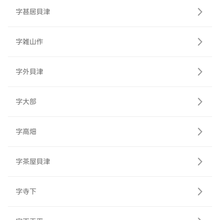
字甚居貝津
字雑山作
字外貝津
字大部
字高畑
字茶屋貝津
字寺下