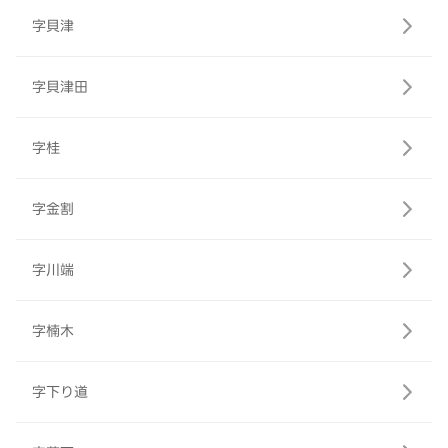
字貝津
字貝津田
字桂
字金割
字川端
字楠木
字下り道