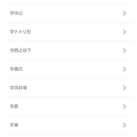
字中山
字ナメリ石
字西之谷下
字橋爪
字浜井場
字原
字東