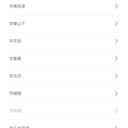
字東貝津
字東山下
字平田
字富貴
字古沢
字細畑
字前畑