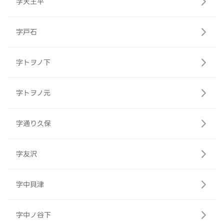
字天王平
字戸石
字トヲノ下
字トヲノ元
字通り久保
字友沢
字中貝津
字中ノ谷下