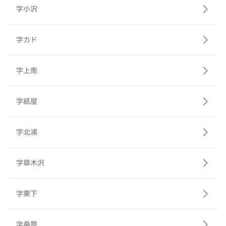
字小沢
字カド
字上南
字紙屋
字北浦
字草木沢
字栗下
字桑原