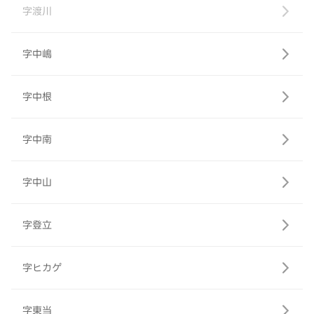
字渡川
字中嶋
字中根
字中南
字中山
字登立
字ヒカゲ
字東当