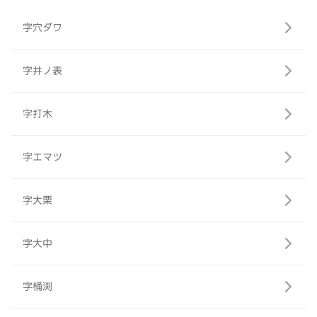
字穴ダワ
字井ノ表
字打木
字エマツ
字大栗
字大中
字桶渕