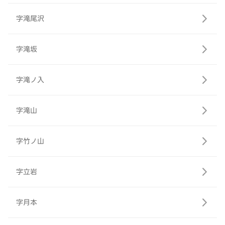
字滝尾沢
字滝坂
字滝ノ入
字滝山
字竹ノ山
字立岩
字月本