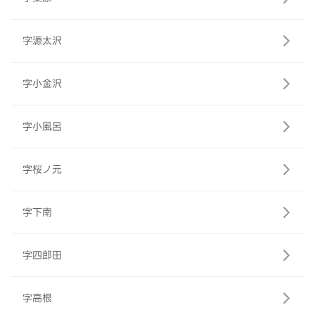
字源太沢
字小金沢
字小風呂
字桜ノ元
字下南
字四郎田
字高根