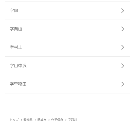
字向
字向山
字村上
字山中沢
字早稲田
トップ
愛知県
新城市
作手保永
字渡川