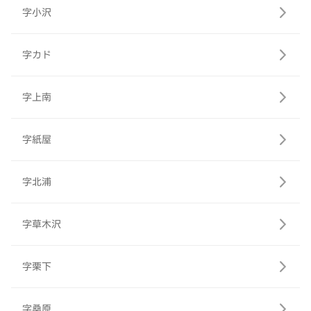
字小沢
字カド
字上南
字紙屋
字北浦
字草木沢
字栗下
字桑原