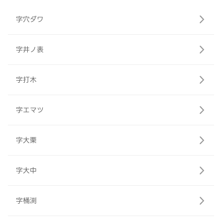
字穴ダワ
字井ノ表
字打木
字エマツ
字大栗
字大中
字桶渕