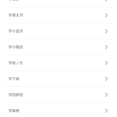
字源太沢
字小金沢
字小風呂
字桜ノ元
字下南
字四郎田
字高根