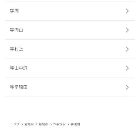
字向
字向山
字村上
字山中沢
字早稲田
トップ
愛知県
新城市
作手保永
字渡川