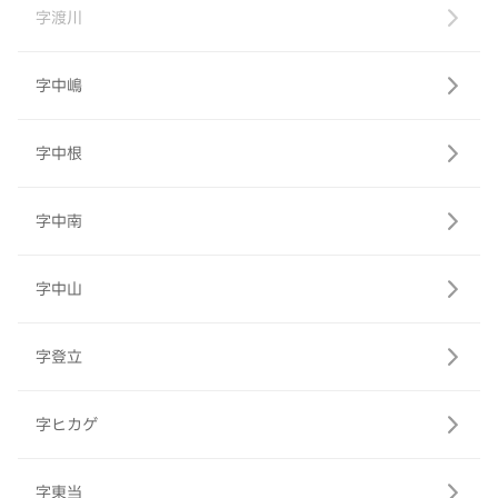
字渡川
字中嶋
字中根
字中南
字中山
字登立
字ヒカゲ
字東当