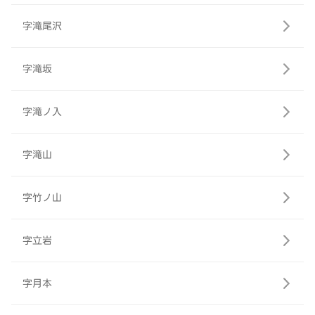
字滝尾沢
字滝坂
字滝ノ入
字滝山
字竹ノ山
字立岩
字月本