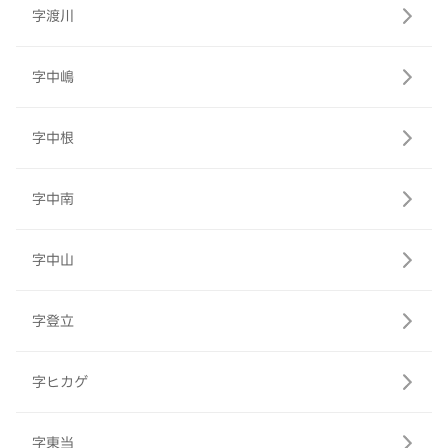
字渡川
字中嶋
字中根
字中南
字中山
字登立
字ヒカゲ
字東当