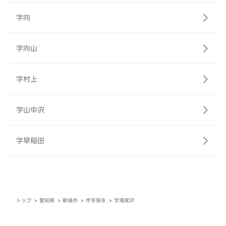
字向
字向山
字村上
字山中沢
字早稲田
トップ
愛知県
新城市
作手保永
字滝尾沢