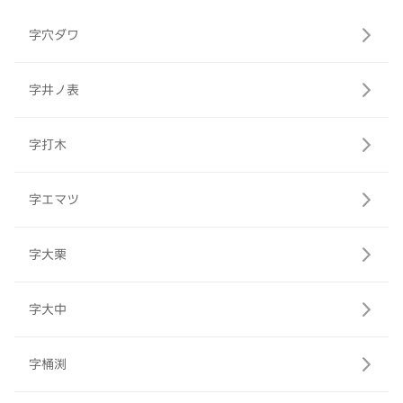
字穴ダワ
字井ノ表
字打木
字エマツ
字大栗
字大中
字桶渕