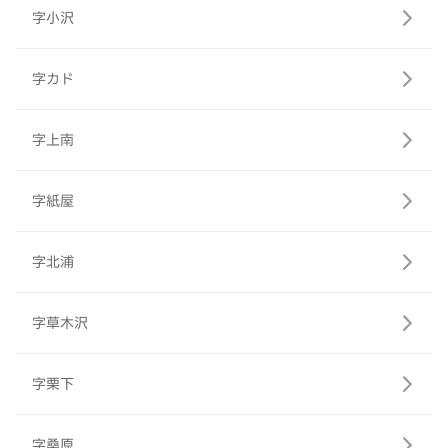
字小沢
字カド
字上南
字紙屋
字北浦
字草木沢
字栗下
字桑原