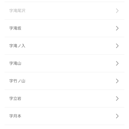
字滝尾沢
字滝坂
字滝ノ入
字滝山
字竹ノ山
字立岩
字月本