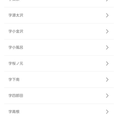
字源太沢
字小金沢
字小風呂
字桜ノ元
字下南
字四郎田
字高根