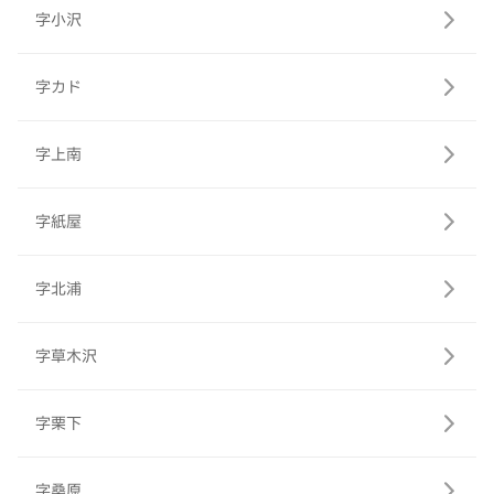
字小沢
字カド
字上南
字紙屋
字北浦
字草木沢
字栗下
字桑原