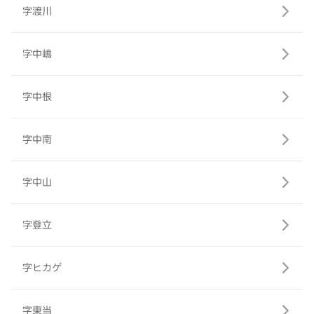
字渡川
字中嶋
字中根
字中南
字中山
字登立
字ヒカゲ
字東当