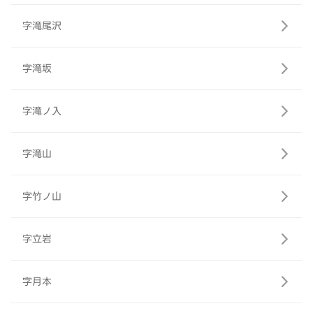
字滝尾沢
字滝坂
字滝ノ入
字滝山
字竹ノ山
字立岩
字月本