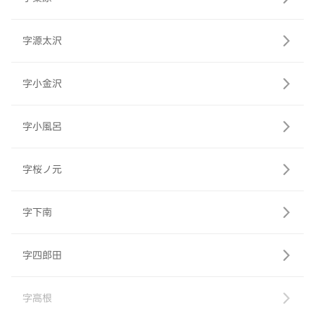
字源太沢
字小金沢
字小風呂
字桜ノ元
字下南
字四郎田
字高根