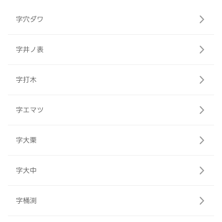
字穴ダワ
字井ノ表
字打木
字エマツ
字大栗
字大中
字桶渕