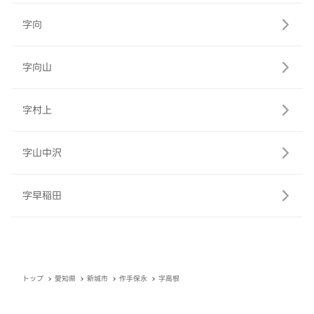
字向
字向山
字村上
字山中沢
字早稲田
トップ
愛知県
新城市
作手保永
字高根