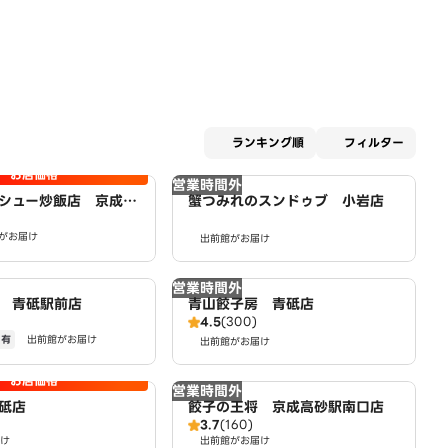
適用な
ランキング順
フィルター
お店価格
営業時間外
シュー炒飯店 京成小
蟹つみれのスンドゥブ 小岩店
owered by LAWS
がお届け
出前館がお届け
営業時間外
 青砥駅前店
青山餃子房 青砥店
4.5
(300)
ー有
出前館がお届け
出前館がお届け
お店価格
営業時間外
砥店
餃子の王将 京成高砂駅南口店
3.7
(160)
け
出前館がお届け