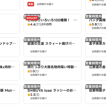
戸四丁目店 powered by LA
新着
出前館がお届け
WSON
出前館がお届
営業時間外
営業時間外
50%OFF
どんぶりいろいろ100種類！ 丼
パンダ麻辣
4.6
(21)
送料
0円
3.8
(12)
家 本膳 広域配達店
出前館がお届
営業時間外
営業時間外
ンドゥブ
給食の王道 スウィート揚げパン
金子抹茶カネ
sweet fry bread 南小岩店
YO ONLI
出前館がお届け
出前館がお届
営業時間外
営業時間外
味x肉炒め
肉たっぷり大阪名物肉吸い特製だ
江原道の金
1.0
(1)
our Stir
し The dish is loaded with m
小岩店
出前館がお届け
出前館がお届
e 南小岩店
eat 南小岩店
営業時間外
営業時間外
 Matc
SHIBUYA lassi ラッシーのお
自家特製タ
2.3
(3)
 Rice 南小岩
店 南小岩店
mina bo
出前館がお届け
出前館がお届