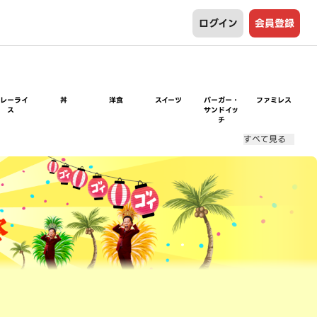
ログイン
会員登録
カレーライ
丼
洋食
スイーツ
バーガー・
ファミレス
ス
サンドイッ
チ
すべて見る