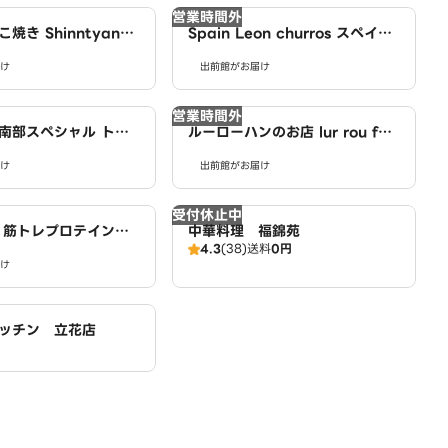
営業時間外
焼き Shinntyann
Spain Leon churros スペイン
ki 南小岩店
レオン チュロス 南小岩店
け
出前館がお届け
営業時間外
南部スペシャル トン
ルーローハンのお店 lur rou fan
骨麺X特製煮込スープ
Pork Rice 豚肉庵 butaniku a
け
出前館がお届け
ecial pork noodle
n 南小岩店
受付休止中
 筋トレプロテイン
中華料理 福錦苑
4.3
(38)
送料
0円
け
ッチン 立花店