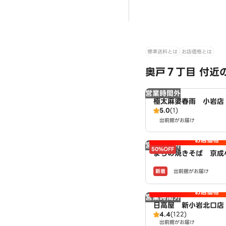
標準送料とは
お店価格とは
奥戸７丁目 付近
営業時間外
極太麻婆春雨 小岩店
5.0
(1)
出前館がお届け
お店価格
営業時間外
50%OFF
まちの焼きそば 京成
店 powered by L
新着
出前館がお届け
お店価格
営業時間外
日高屋 新小岩北口店
4.4
(122)
出前館がお届け