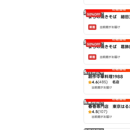
お店価格
営業時間外
50%OFF
まちの焼きそば 細
powered by LAW
新着
出前館がお届け
お店価格
営業時間外
50%OFF
まちの焼きそば 葛飾
店 powered by L
新着
出前館がお届け
お店価格
受付休止中
創作中華料理1988
4.6
(485)
名店
出前館がお届け
お店価格
営業時間外
春巻専門店 東京はる
4.5
(107)
本店
出前館がお届け