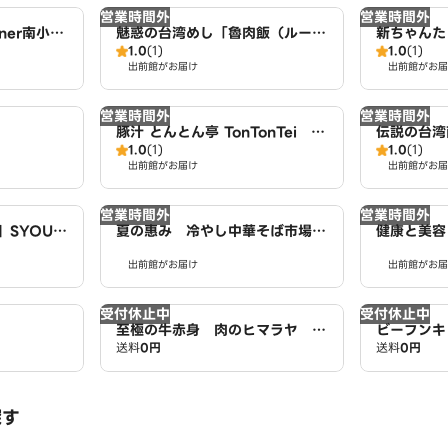
営業時間外
営業時間外
iner南小岩
魅惑の台湾めし「魯肉飯（ルーロ
新ちゃんたこ
1.0
(1)
1.0
(1)
ーハン）」 TAIWAN Lurou Ri
Takoya
出前館がお届け
出前館がお届
ce 南小岩店
営業時間外
営業時間外
豚汁 とんとん亭 TonTonTei 南
伝説の台湾
1.0
(1)
1.0
(1)
小岩店
ポーロー豚
出前館がお届け
出前館がお届
Taiwan sp
s 南小岩店
営業時間外
営業時間外
SYOUG
夏の惠み 冷やし中華そば市場c
健康と美容
南小岩店
hilled CN noodles 南小岩店
南小岩店
出前館がお届け
出前館がお届
受付休止中
受付休止中
至極の牛赤身 肉のヒマラヤ 立
ビーフンキ
送料
0円
送料
0円
花店
探す