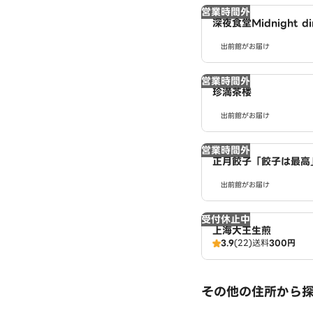
営業時間外
深夜食堂Midnight d
店
出前館がお届け
営業時間外
珍満茶楼
出前館がお届け
営業時間外
正月餃子「餃子は最高」
ATSU Dumpling 
出前館がお届け
受付休止中
上海大王生煎
3.9
(22)
送料
300円
その他の住所から