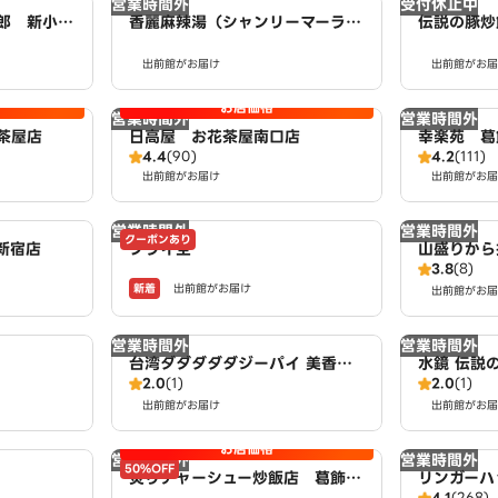
営業時間外
受付休止中
郎 新小岩
香麗麻辣湯（シャンリーマーラー
伝説の豚炒
タン） 新小岩2丁目店
出前館がお届け
出前館がお届
お店価格
営業時間外
営業時間外
茶屋店
日高屋 お花茶屋南口店
幸楽苑 葛
4.4
(90)
4.2
(111)
出前館がお届け
出前館がお届
営業時間外
営業時間外
クーポンあり
新宿店
フライ全
山盛りから
3.8
(8)
新着
出前館がお届け
出前館がお届
営業時間外
営業時間外
台湾ダダダダダジーパイ 美香珍
水鏡 伝説の
2.0
(1)
2.0
(1)
Taiwan huge fried chicken
oodles 
南小岩店
出前館がお届け
出前館がお届
お店価格
営業時間外
営業時間外
50%OFF
炙りチャーシュー炒飯店 葛飾奥
リンガーハ
4.1
(268)