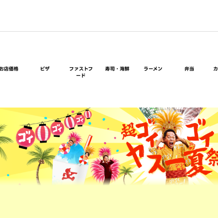
お店価格
ピザ
ファストフ
寿司・海鮮
ラーメン
弁当
ード