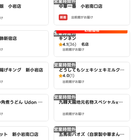
営業時間外
飯 小岩店
中華一番 小岩南口店
新着
出前館がお届け
け
お店価格
営業時間外
飾新宿店
キンネン
4.1
(36)
名店
け
出前館がお届け
営業時間外
揚げキング 新小岩店
どうしてもシェキシェキミルク
4.0
(1)
南小岩店
け
出前館がお届け
営業時間外
角煮うどん Udon N
九轉大腸地元名物スペシャルxホ
南小岩店
ルモンx炒めx煮込み Special H
け
ormone 南小岩店
出前館がお届け
営業時間外
ット 新小岩南口店
五馬街パオズ（自家製中華まん）