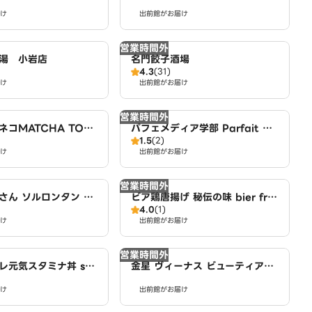
Legendary Chinese steame
け
d bun 南小岩店
出前館がお届け
営業時間外
湯 小岩店
名門餃子酒場
4.3
(31)
け
出前館がお届け
営業時間外
コMATCHA TOK
パフェメディア学部 Parfait Me
1.5
(2)
NE STORE 南小岩店
dia 南小岩店
け
出前館がお届け
営業時間外
さん ソルロンタン 南
ビア鶏唐揚げ 秘伝の味 bier frie
4.0
(1)
d chicken 南小岩店
け
出前館がお届け
営業時間外
レ元気スタミナ丼 sta
金星 ヴィーナス ビューティアサ
wl 南小岩店
イーフルーツボウル Venus bea
け
出前館がお届け
uty Acai fruit‐bowl 南小岩
店