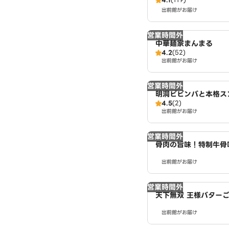
出前館がお届け
営業時間外
中華麺家まんまる
4.2
(52)
出前館がお届け
営業時間外
明洞ビビンバと本格ス
4.5
(2)
南小岩店
出前館がお届け
営業時間外
骨肉の旨味！特制牛骨
ご飯 Beef Bone Flav
出前館がお届け
‐Fried Meat Ric
営業時間外
天下無双 王様バターご飯
hless King Butter
出前館がお届け
店