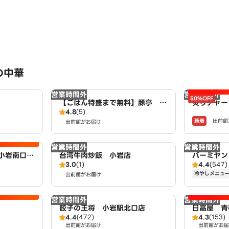
の中華
営業時間外
営業時間外
50%OFF
【ごはん特盛まで無料】豚亭 小
炙りチャー
4.8
(5)
岩店
岩南口店 p
新着
出前館
出前館がお届け
ON
営業時間外
営業時間外
小岩南口
台湾牛肉炒飯 小岩店
バーミヤン
3.0
(1)
4.4
(547)
AWSON
冷やしメニュ
出前館がお届け
営業時間外
営業時間外
餃子の王将 小岩駅北口店
日高屋 青
4.4
(472)
4.3
(153)
出前館がお届け
出前館がお届