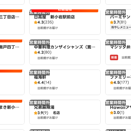
お店価格
営業時間外
営業時間外
田三丁目店
日高屋 新小岩駅前店
バーミヤン
4.3
(235)
3.7
(81)
SON
冷やしメニュ
出前館がお届け
営業時間外
営業時間外
奥戸四丁目
中華料理カンザイシャンズ（寛窄
マシッタ弁
4.2
(80)
AWSON
巷子） 小岩店
新着
出前館
出前館がお届け
営業時間外
営業時間外
福海軒
ファミリー
4.4
(14)
4.5
(177)
出前館がお届け
出前館がお届
営業時間外
営業時間外
まき新小岩
兄弟麻辣湯
Hawai
3.0
(1)
3.9
(9)
名店
点 fruit
出前館がお届け
出前館がお届