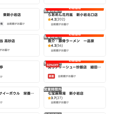
お店価格
営業時間外
 東新小岩店
らあめん花月嵐 新小岩北口店
4.2
(202)
ー有
出前館がお届け
出前館がお届け
お店価格
営業時間外
当 高砂店
魚介・豚骨ラーメン 一品家
4.3
(56)
がお届け
出前館がお届け
お店価格
営業時間外
50%OFF
亭
炙りチャーシュー炒飯店 細田三
丁目店 powered by LAWSO
新着
出前館がお届け
け
N
営業時間外
iアサイーボウル 栄養満
七宝麻辣湯 新小岩店
3.7
(27)
 acai bowl 南小岩店
け
出前館がお届け