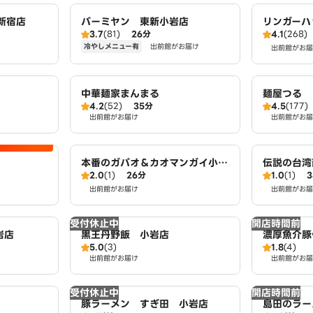
新宿店
バーミヤン 東新小岩店
リンガーハ
3.7
(81)
26分
4.1
(268)
冷やしメニュー有
出前館がお届け
出前館がお届
中華麺家まんまる
麺屋つる
4.2
(52)
35分
4.5
(177)
出前館がお届け
出前館がお届
本番のガパオ＆カオマンガイ小岩
伝説の台湾
2.0
(1)
26分
1.0
(1)
店
ポーロー豚
出前館がお届け
Taiwan sp
出前館がお届
s 南小岩店
受付休止中
開店時間前
岩店
黒王丹野飯 小岩店
濃厚魚介豚
5.0
(3)
1.8
(4)
成小岩店
出前館がお届け
出前館がお届
受付休止中
開店時間前
豚ラーメン すぎ田 小岩店
島田のラー