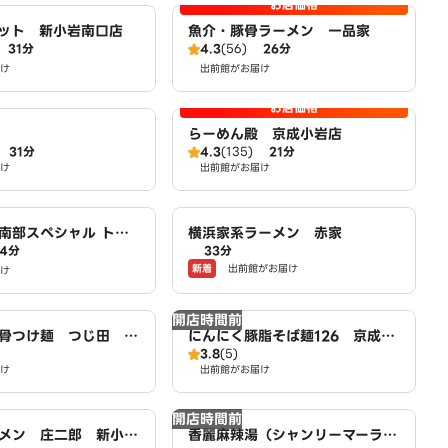
お店価格
ット 新小岩南口店
魚介・豚骨ラーメン 一品家
31分
4.3
(56)
26分
け
出前館がお届け
お店価格
らーめん殿 京成小岩店
31分
4.3
(135)
21分
け
出前館がお届け
南部スペシャル トン
横浜家系ラーメン 赤家
34分
33分
骨麺X特製煮込スープ
新着
出前館がお届け
ecial pork noodle
け
開店時間前
骨つけ麺 つじ田 京
にんにく豚脂そば麺126 京成小
3.8
(5)
岩店
け
出前館がお届け
開店時間前
メン 庄二郎 新小岩
香麗麻辣湯（シャンリーマーラー