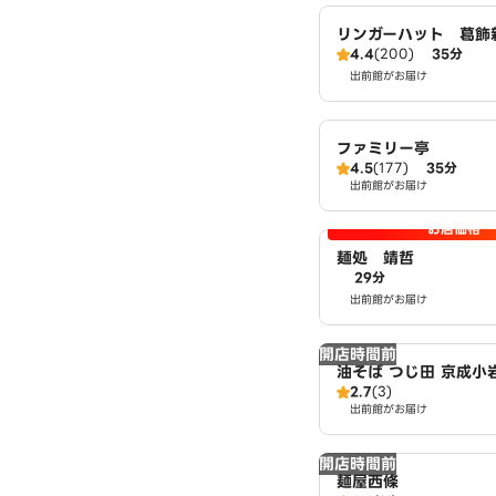
リンガーハット 葛飾
4.4
(200)
35分
出前館がお届け
ファミリー亭
4.5
(177)
35分
出前館がお届け
お店価格
麺処 靖哲
29分
出前館がお届け
開店時間前
油そば つじ田 京成小
2.7
(3)
出前館がお届け
開店時間前
麺屋西條