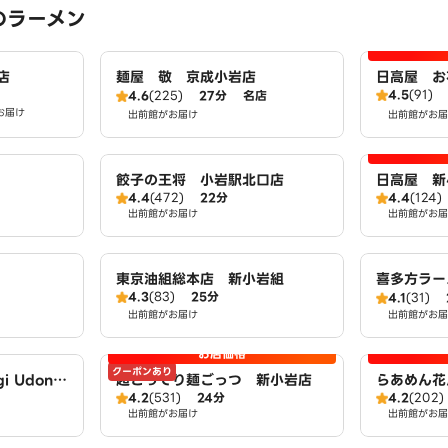
のラーメン
店
麺屋 敬 京成小岩店
日高屋 お
4.5
(91)
4.6
(225)
27分
名店
お届け
出前館がお届け
出前館がお届
餃子の王将 小岩駅北口店
日高屋 新
4.4
(472)
22分
4.4
(124)
出前館がお届け
出前館がお届
東京油組総本店 新小岩組
喜多方ラー
4.3
(83)
25分
4.1
(31)
出前館がお届け
出前館がお届
お店価格
クーポンあり
i Udon‐
超ごってり麺ごっつ 新小岩店
らあめん花
4.2
(531)
24分
4.2
(202)
出前館がお届け
出前館がお届