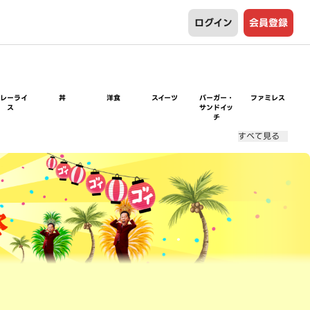
ログイン
会員登録
カレーライ
丼
洋食
スイーツ
バーガー・
ファミレス
ス
サンドイッ
チ
すべて見る