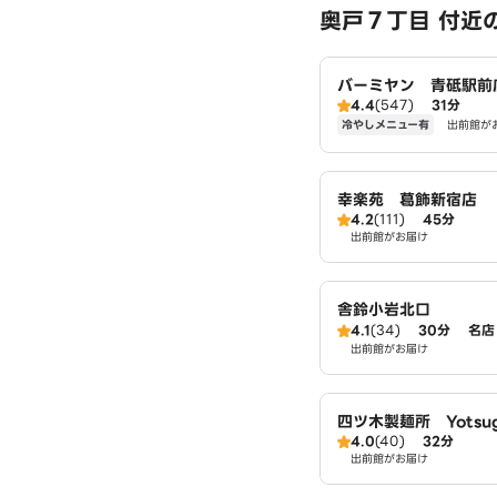
奥戸７丁目 付近
バーミヤン 青砥駅前
4.4
(547)
31分
冷やしメニュー有
出前館が
幸楽苑 葛飾新宿店
4.2
(111)
45分
出前館がお届け
舎鈴小岩北口
4.1
(34)
30分
名店
出前館がお届け
四ツ木製麺所 Yotsug
4.0
(40)
32分
making factory
出前館がお届け