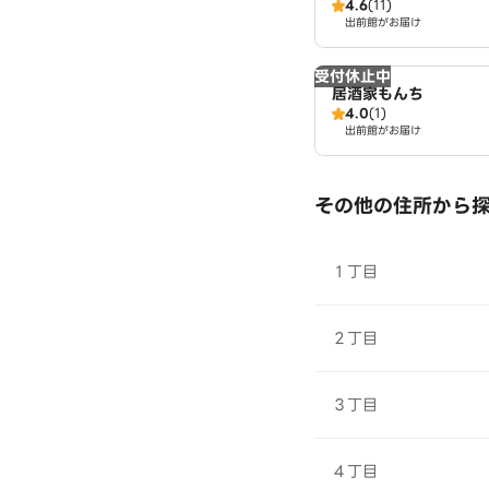
4.6
(11)
出前館がお届け
受付休止中
居酒家もんち
4.0
(1)
出前館がお届け
その他の住所から
１丁目
２丁目
３丁目
４丁目