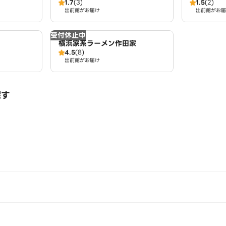
1.7
(3)
1.5
(2)
2丁目店
出前館がお届け
出前館がお届
受付休止中
横浜家系ラーメン作田家
4.5
(8)
出前館がお届け
探す