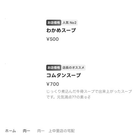
お店価格
人気 No2
わかめスープ
¥500
お店価格
店長のオススメ
コムタンスープ
¥700
じっくり煮込んだ牛骨スープで出来上がったスープ
です。元気満点??の素☺️✌️
ホーム
肉一
肉一 上中里店の宅配