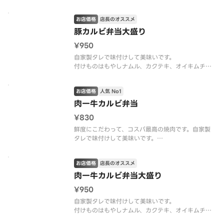
お店価格
店長のオススメ
豚カルビ弁当大盛り
¥950
自家製タレで味付けして美味いです。
付けものはもやしナムル、カクテキ、オイキムチ、
白菜キムチなどお肉に合う付けもので至福の一品を
楽しめます。
お店価格
人気 No1
肉一牛カルビ弁当
¥830
鮮度にこだわって、コスパ最高の焼肉です。自家製
タレで味付けして美味いです。
付けものはもやしナムル、カクテキ、オイキムチ、
白菜キムチなどお肉に合う付けもので至福の一品を
お店価格
店長のオススメ
楽しめます。
肉一牛カルビ弁当大盛り
¥950
自家製タレで味付けして美味いです。
付けものはもやしナムル、カクテキ、オイキムチ、
白菜キムチなどお肉に合う付けもので至福の一品を