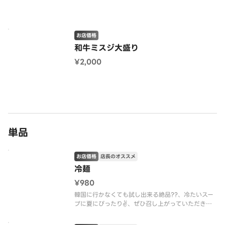
お店価格
和牛ミスジ大盛り
¥2,000
単品
お店価格
店長のオススメ
冷麺
¥980
韓国に行かなくても試し出来る絶品??、冷たいスー
プに夏にぴったり✌️、ぜひ召し上がっていただきた
い☺️