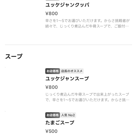
ユッケジャンクッパ
¥800
辛さを1～5でお選びいただけます。からさ挑戦者が
続々で、じっくり煮込んだ牛骨スープで、ご飯付き
で、元気の素で、最高一品です。✌️
スープ
お店価格
店長のオススメ
ユッケジャンスープ
¥800
じっくり煮込んだ牛骨スープで出来上がったスープ
で、辛さを1～5でお選びいただけます。からさ挑戦
者の人気商品です。☺️✌️
お店価格
人気 No2
たまごスープ
¥500