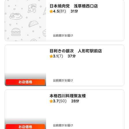
日本焼肉党 浅草橋西口店
4.5
(81)
31分
出前館がお届け
目利きの銀次 人形町駅前店
3.1
(7)
37分
出前館がお届け
お店価格
本格四川料理聚友楼
3.7
(50)
28分
出前館がお届け
お店価格