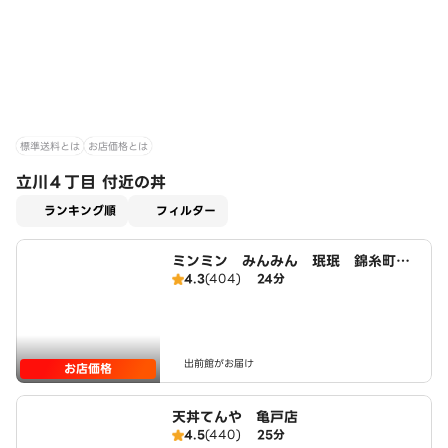
標準送料とは
お店価格とは
立川４丁目 付近の丼
適用なし
ランキング順
フィルター
ミンミン みんみん 珉珉 錦糸町
4.3
(404)
24分
店 （中華・餃子）
出前館がお届け
お店価格
天丼てんや 亀戸店
4.5
(440)
25分