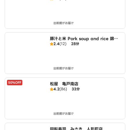
出前館がお届け
豚汁と米 Pork soup and rice 錦糸
2.4
(12)
28分
町店
出前館がお届け
50%OFF
松屋 亀戸南店
4.2
(86)
33分
出前館がお届け
回転寿司 みさき 人形町店