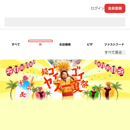
ログイン
会員登録
現在のお届け先：
すべて
丼
お店価格
ピザ
ファストフード
すべて見る
超ゴイゴイヤスー夏祭