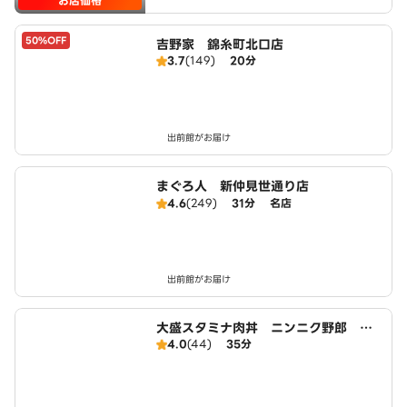
お店価格
50%OFF
吉野家 錦糸町北口店
3.7
(149)
20分
出前館がお届け
まぐろ人 新仲見世通り店
4.6
(249)
31分
名店
出前館がお届け
大盛スタミナ肉丼 ニンニク野郎 木
4.0
(44)
35分
場店