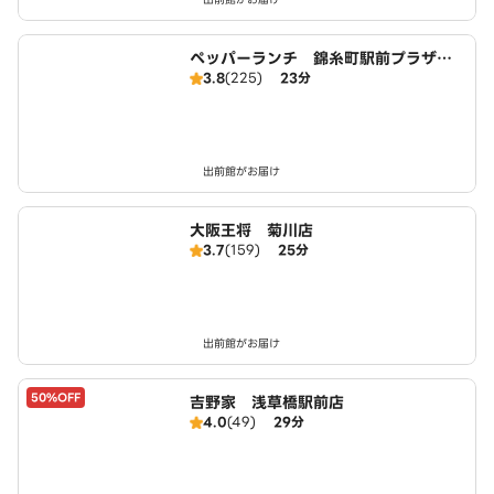
ペッパーランチ 錦糸町駅前プラザビ
3.8
(225)
23分
ル店
出前館がお届け
大阪王将 菊川店
3.7
(159)
25分
出前館がお届け
50%OFF
吉野家 浅草橋駅前店
4.0
(49)
29分