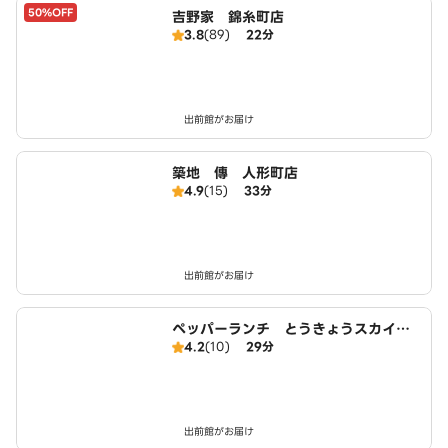
50%OFF
吉野家 錦糸町店
3.8
(89)
22分
出前館がお届け
築地 傳 人形町店
4.9
(15)
33分
出前館がお届け
ペッパーランチ とうきょうスカイツ
4.2
(10)
29分
リー店
出前館がお届け