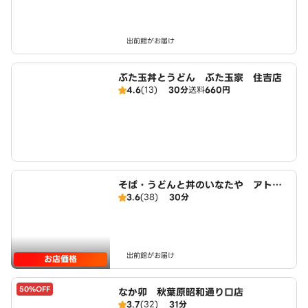
出前館がお届け
ぶた玉丼とうどん ぶた玉家 住吉店
4.6
(13)
30分
送料
660円
そば・うどんと丼のいなたや アトレ
3.6
(38)
30分
亀戸店（SOBAUDONTODONNOIN
ATAYA ATREKAMEIDOTEN）
出前館がお届け
お店価格
50%OFF
なか卯 秋葉原昭和通り口店
3.7
(32)
31分