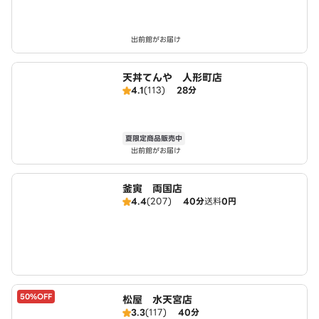
出前館がお届け
天丼てんや 人形町店
4.1
(113)
28分
夏限定商品販売中
出前館がお届け
釜寅 両国店
4.4
(207)
40分
送料
0円
50%OFF
松屋 水天宮店
3.3
(117)
40分