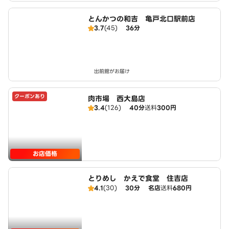
とんかつの和吉 亀戸北口駅前店
3.7
(45)
36分
出前館がお届け
クーポンあり
肉市場 西大島店
3.4
(126)
40分
送料
300円
お店価格
とりめし かえで食堂 住吉店
4.1
(30)
30分
名店
送料
680円