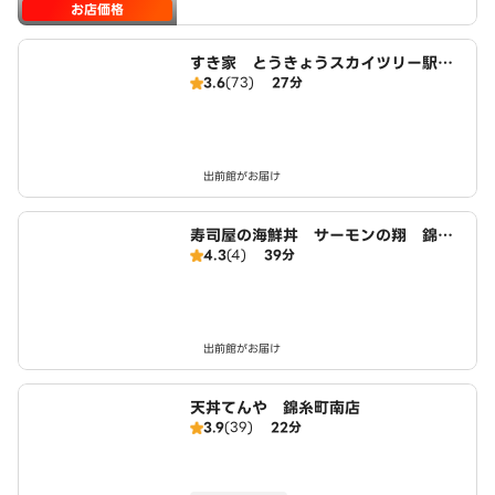
お店価格
すき家 とうきょうスカイツリー駅前
3.6
(73)
27分
店
出前館がお届け
寿司屋の海鮮丼 サーモンの翔 錦糸
4.3
(4)
39分
町店 Powered By 京樽
出前館がお届け
天丼てんや 錦糸町南店
3.9
(39)
22分