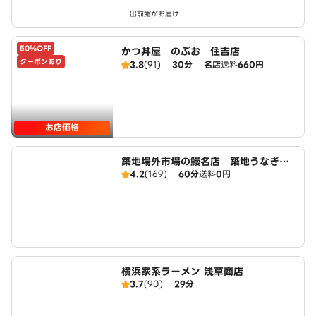
出前館がお届け
50%OFF
かつ丼屋 のぶお 住吉店
クーポンあり
3.8
(91)
30分
名店
送料
660円
お店価格
築地場外市場の鰻名店 築地うなぎ食
4.2
(169)
60分
送料
0円
堂 広域１
横浜家系ラーメン 浅草商店
3.7
(90)
29分