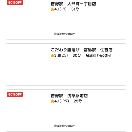
50%OFF
吉野家 人形町一丁目店
4.1
(18)
31分
出前館がお届け
こだわり唐揚げ 宮島家 住吉店
3.8
(25)
30分
名店
送料
660円
50%OFF
吉野家 浅草駅前店
4.1
(199)
25分
出前館がお届け