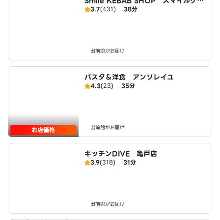
Smile KEBAB SHOP スマイルケバ
3.7
(431)
38分
ブショップ
出前館がお届け
パスタ＆洋食 アンソレイユ
4.3
(23)
35分
出前館がお届け
お店価格
キッチンDIVE 亀戸店
3.9
(318)
31分
出前館がお届け