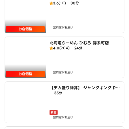
3.6
(10)
30分
前）駅前店
出前館がお届け
お店価格
北海道らーめん ひむろ 錦糸町店
4.0
(204)
24分
出前館がお届け
お店価格
【デカ盛り豚丼】 ジャンクキング Por
35分
k Rice－bowls Junk King 木場店
新着
出前館がお届け