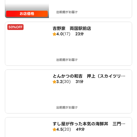
出前館がお届け
お店価格
50%OFF
吉野家 両国駅前店
4.0
(17)
23分
出前館がお届け
とんかつの和吉 押上（スカイツリー
3.2
(30)
31分
前）駅前店
出前館がお届け
すし屋が作った本気の海鮮丼 三門 2
4.5
(20)
49分
号店人形町店 Powered By 京樽