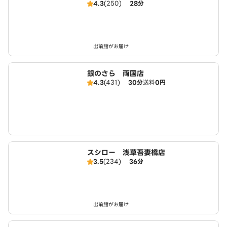
4.3
(250)
28分
出前館がお届け
銀のさら 両国店
4.3
(431)
30分
送料
0円
スシロー 浅草吾妻橋店
3.5
(234)
36分
出前館がお届け