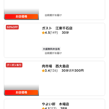
出前館がお届け
お店価格
50%OFF
ガスト 江東千石店
4.5
(149)
30分
大盛無料弁当有
出前館がお届け
クーポンあり
肉市場 西大島店
3.4
(126)
30分
送料
300円
お店価格
やよい軒 木場店
4.1
(113)
38分