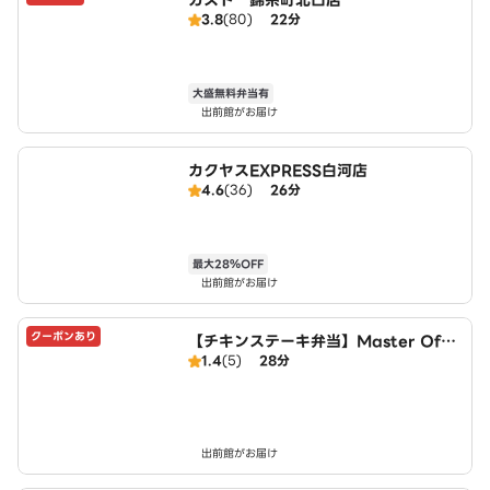
ガスト 錦糸町北口店
3.8
(80)
22分
大盛無料弁当有
出前館がお届け
カクヤスEXPRESS白河店
4.6
(36)
26分
最大28％OFF
出前館がお届け
クーポンあり
【チキンステーキ弁当】Master Of C
1.4
(5)
28分
hicken～錦糸町店～
出前館がお届け