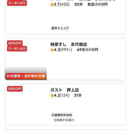
クーポンあり
3.7
(458)
30分
名店
送料
0円
新作シェイク
50%OFF
柿家すし 永代橋店
クーポンあり
4.3
(999+)
69分
送料
0円
お店価格＋送料無料対象
50%OFF
ガスト 押上店
4.2
(124)
31分
大盛無料弁当有
出前館がお届け