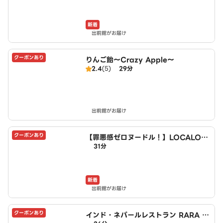
新着
出前館がお届け
クーポンあり
りんご飴～Crazy Apple～
2.4
(5)
29分
出前館がお届け
クーポンあり
【罪悪感ゼロヌードル！】LOCALO
31分
Noodle（ロカロヌードル）横網店
新着
出前館がお届け
クーポンあり
インド・ネパールレストラン RARA K