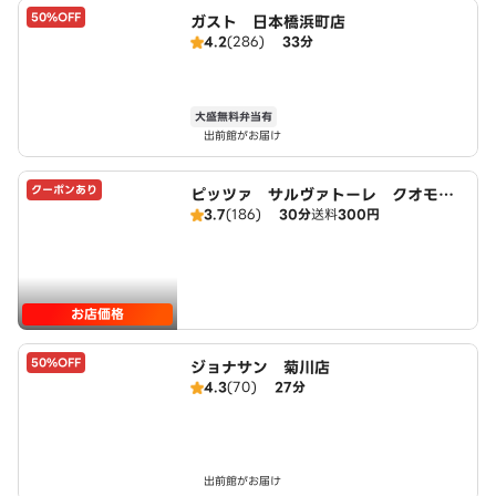
50%OFF
ガスト 日本橋浜町店
4.2
(286)
33分
大盛無料弁当有
出前館がお届け
クーポンあり
ピッツァ サルヴァトーレ クオモ
3.7
(186)
30分
送料
300円
西大島店
お店価格
50%OFF
ジョナサン 菊川店
4.3
(70)
27分
出前館がお届け