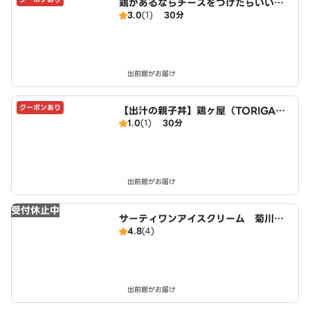
鶏があるならチーズをつけたらいいじ
3.0
(1)
30分
ゃない？
出前館がお届け
クーポンあり
【出汁の親子丼】鶏ヶ屋（TORIGAY
1.0
(1)
30分
A）～錦糸町店～
出前館がお届け
受付休止中
サーティワンアイスクリーム 菊川駅
4.8
(4)
前店
出前館がお届け