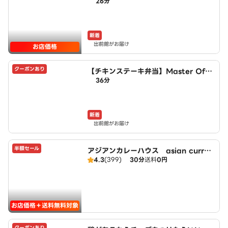
26分
ITCHEN
新着
出前館がお届け
お店価格
クーポンあり
【チキンステーキ弁当】Master Of C
36分
hicken～東陽町店～
新着
出前館がお届け
半額セール
アジアンカレーハウス asian curry
4.3
(399)
30分
送料
0円
house
お店価格＋送料無料対象
クーポンあり