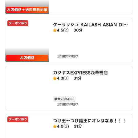
お店価格＋送料無料対象
クーポンあり
ケーラッシュ KAILASH ASIAN DINI
4.5
(2)
30分
NG＆BAR
出前館がお届け
お店価格
カクヤスEXPRESS浅草橋店
4.3
(3)
31分
最大28％OFF
出前館がお届け
クーポンあり
つけ王～つけ麺王にオレはなる！！！
4.0
(2)
31分