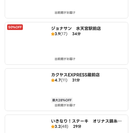
出前館がお届け
50%OFF
ジョナサン 水天宮駅前店
3.9
(17)
34分
出前館がお届け
カクヤスEXPRESS蔵前店
4.7
(11)
31分
最大28％OFF
出前館がお届け
いきなり！ステーキ オリナス錦糸町
3.2
(48)
29分
店