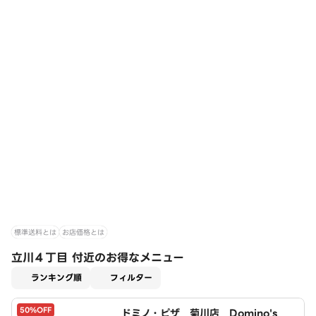
標準送料とは
お店価格とは
立川４丁目 付近のお得なメニュー
適用なし
ランキング順
フィルター
50%OFF
ドミノ・ピザ 菊川店 Domino's