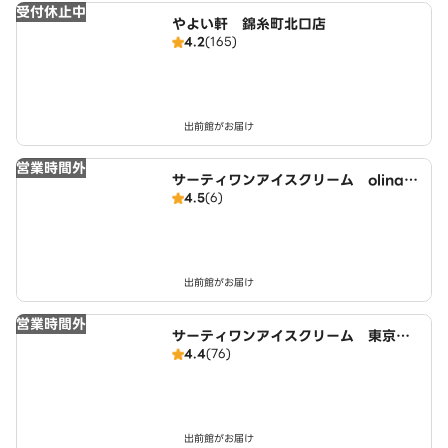
受付休止中
やよい軒 錦糸町北口店
4.2
(165)
出前館がお届け
営業時間外
サーティワンアイスクリーム olinas
4.5
(6)
錦糸町店
出前館がお届け
営業時間外
サーティワンアイスクリーム 東京ス
4.4
(76)
カイツリータウン・ソラマチ店
出前館がお届け