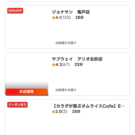
50%OFF
ジョナサン 亀戸店
4.1
(123)
28分
出前館がお届け
サブウェイ アリオ北砂店
4.2
(67)
33分
出前館がお届け
お店価格
クーポンあり
【カラダが喜ぶオムライスCafe】Egg
2.0
(3)
28分
House～錦糸町店～