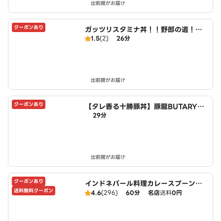
出前館がお届け
クーポンあり
ガッツリスタミナ丼！！野郎の道！！
1.5
(2)
26分
～錦糸町店～
出前館がお届け
クーポンあり
【タレ香る十勝豚丼】豚龍BUTARYU
29分
～錦糸町店～
出前館がお届け
クーポンあり
インドネパール料理カレースプーン
送料無料クーポン
Curry Spoon
4.6
(296)
60分
名店
送料
0円