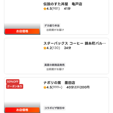
伝説のすた丼屋 亀戸店
4.5
(981)
41分
デカ盛り弁当
出前館がお届け
お店価格
スターバックス コーヒー 錦糸町パルコ
4.2
(130)
24分
店
真夏の新商品発売
出前館がお届け
50%OFF
ナポリの窯 墨田店
クーポンあり
4.5
(999+)
40分
送料
200円
コラボピザ割引中
お店価格