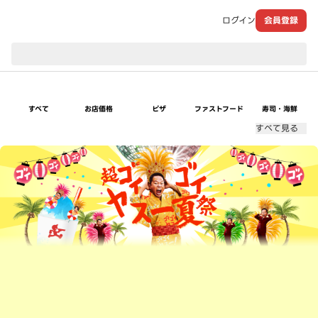
ログイン
会員登録
現在のお届け先：
すべて
お店価格
ピザ
ファストフード
寿司・海鮮
すべて見る
超ゴイゴイヤスー夏祭