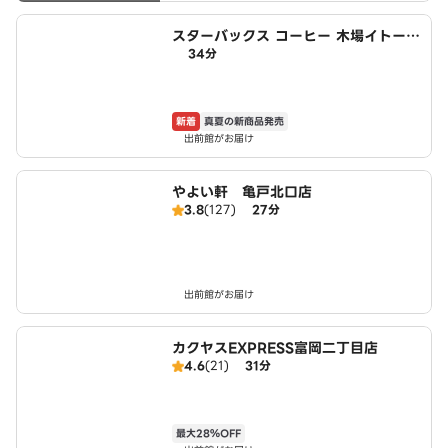
スターバックス コーヒー 木場イトーヨ
34分
ーカドー店
新着
真夏の新商品発売
出前館がお届け
やよい軒 亀戸北口店
3.8
(127)
27分
出前館がお届け
カクヤスEXPRESS富岡二丁目店
4.6
(21)
31分
最大28％OFF