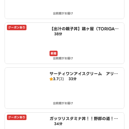
出前館がお届け
クーポンあり
【出汁の親子丼】鶏ヶ屋（TORIGAY
38分
A）～東陽町店～
新着
出前館がお届け
サーティワンアイスクリーム アリオ
3.7
(3)
33分
北砂店
出前館がお届け
クーポンあり
ガッツリスタミナ丼！！野郎の道！！
34分
～東陽町店～