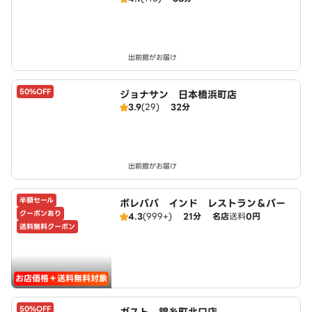
出前館がお届け
50%OFF
ジョナサン 日本橋浜町店
3.9
(29)
32分
出前館がお届け
半額セール
ボレババ インド レストラン＆バー
クーポンあり
4.3
(999+)
21分
名店
送料
0円
送料無料クーポン
お店価格＋送料無料対象
50%OFF