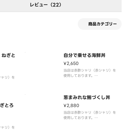
レビュー（22）
商品カテゴリー
 ねぎと
自分で乗せる海鮮丼
¥2,650
当店は赤酢シャリ（赤シャリ）を
使用しております。
シャリ）を
海鮮ネタとシャリを別盛りでお届
けします。どーんとシャリに乗せ
なねぎとろ
て食べても良し。好きな具材を追
盛り付けて
加してもよし。あなただけの海鮮
葱まみれな鮪づくし丼
リ。もっと
丼を完成させてください。
方へオスス
ぎとろ
¥2,880
盛りでお届
当店は赤酢シャリ（赤シャリ）を
使用しております。
葱まみれと侮ることなかれ。脂乗
シャリ）を
り抜群の中とろと剥き身、ねぎま