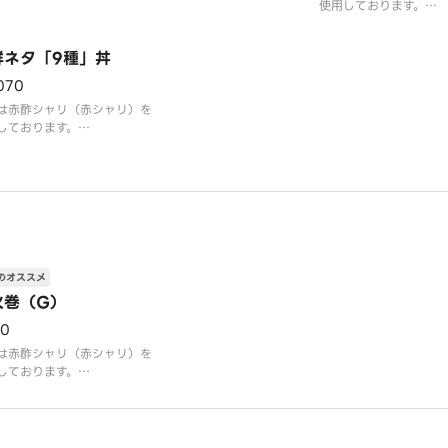
使用しております。
子の香ばしさと、とろけるね
ねぎとろといくらを贅
ろがたまらない一品です。
り丼にしました。もは
鮮ネタ「9種」丼
主役か分からないほど
たっぷりです。
070
は赤酢シャリ（赤シャリ）を
しております。
ネタ7種丼で満足できなくな
きたあなたへ。中とろ等のネ
揃っています。
のオススメ
火巻（G）
10
は赤酢シャリ（赤シャリ）を
しております。
のまぐろを使用して巻いた鉄
です。海苔は色艶・味（香
・食感（口どけ）の3点にこ