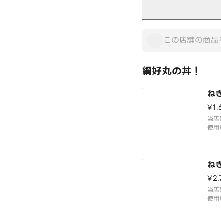
綱好丸の丼！
ね
¥1,
当店
使用
定番
ける
い。
ね
¥2,
当店
使用
ふっ
尾贅