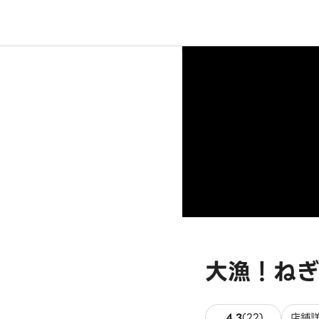
大漁！ねぎ
22件のレビ
4.3
(
22
)
店舗