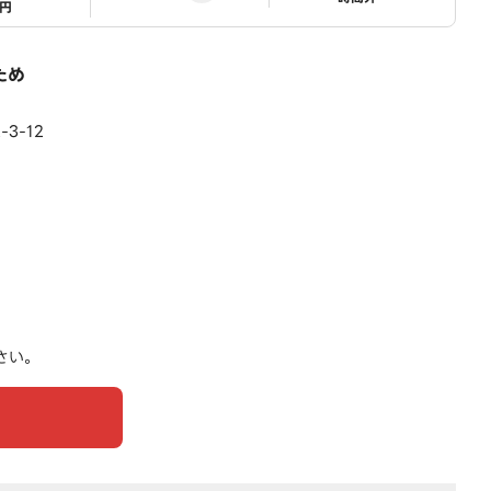
1円
ため
3-12
さい。