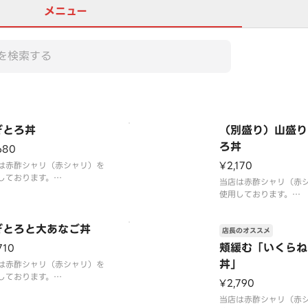
メニュー
ぎとろ丼
（別盛り）山盛り
ろ丼
680
¥2,170
は赤酢シャリ（赤シャリ）を
しております。
当店は赤酢シャリ（赤
人気のねぎとろ丼です！とろ
使用しております。
食感を存分にお楽しみくださ
綱好丸名物！山のよう
を豪快にこれでもかと
ぎとろと大あなご丼
店長のオススメ
仕上げにいくらをパラ
ねぎとろを楽しみたい
頬緩む「いくらね
710
メです！（※ご飯と別
丼」
は赤酢シャリ（赤シャリ）を
けします）
しております。
¥2,790
くらとした煮穴子を丸ごと1
当店は赤酢シャリ（赤
沢に乗せました。表面を炙っ