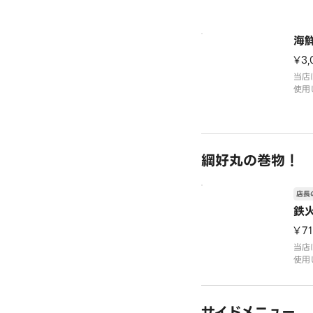
た穴
ぎと
海
¥3,
当店
使用
海鮮
って
タが
綱好丸の巻物！
店長
鉄
¥7
当店
使用
6個
自慢
火巻
サイドメニュー
り）