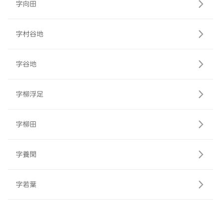
字向田
字村谷地
字谷地
字柳浮足
字柳田
字養閑
字若葉