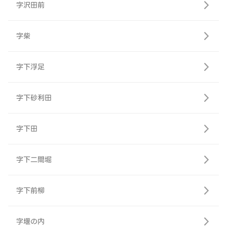
字沢田前
字柴
字下浮足
字下砂利田
字下田
字下二間堀
字下前柳
字堰の内