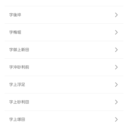
字後埣
字梅堀
字御上新田
字沖砂利前
字上浮足
字上砂利田
字上塚田