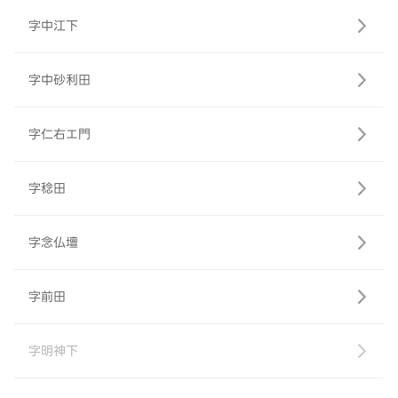
字中江下
字中砂利田
字仁右エ門
字稔田
字念仏壇
字前田
字明神下