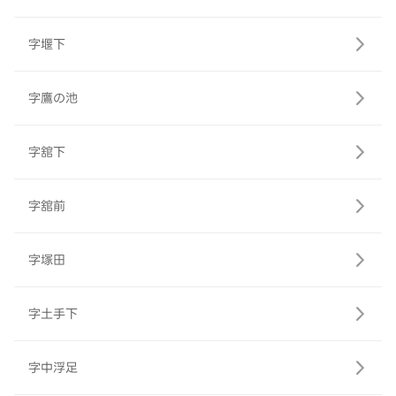
字堰下
字鷹の池
字舘下
字舘前
字塚田
字土手下
字中浮足