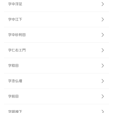
字中浮足
字中江下
字中砂利田
字仁右エ門
字稔田
字念仏壇
字前田
字明神下