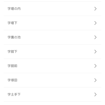
字堰の内
字堰下
字鷹の池
字舘下
字舘前
字塚田
字土手下