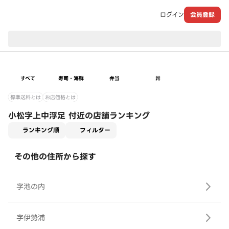
ログイン
会員登録
現在のお届け先：
すべて
寿司・海鮮
弁当
丼
標準送料とは
お店価格とは
小松字上中浮足 付近の店舗ランキング
適用なし
ランキング順
フィルター
その他の住所から探す
字池の内
字伊勢浦