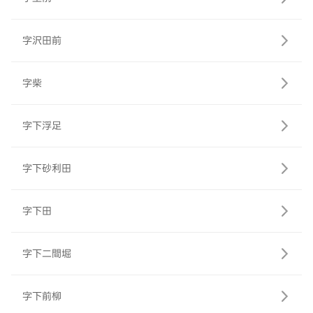
字沢田前
字柴
字下浮足
字下砂利田
字下田
字下二間堀
字下前柳