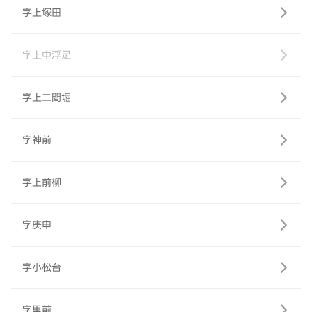
字上塚田
字上中浮足
字上二間堀
字神前
字上前柳
字庚申
字小松台
字里前