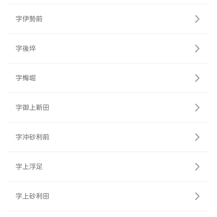
字伊勢前
字後埣
字梅堀
字御上新田
字沖砂利前
字上浮足
字上砂利田