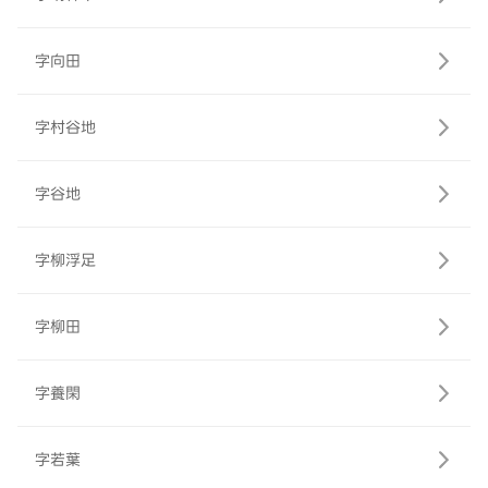
字向田
字村谷地
字谷地
字柳浮足
字柳田
字養閑
字若葉