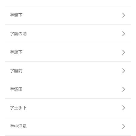
字堰下
字鷹の池
字舘下
字舘前
字塚田
字土手下
字中浮足