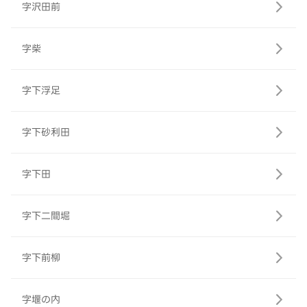
字沢田前
字柴
字下浮足
字下砂利田
字下田
字下二間堀
字下前柳
字堰の内