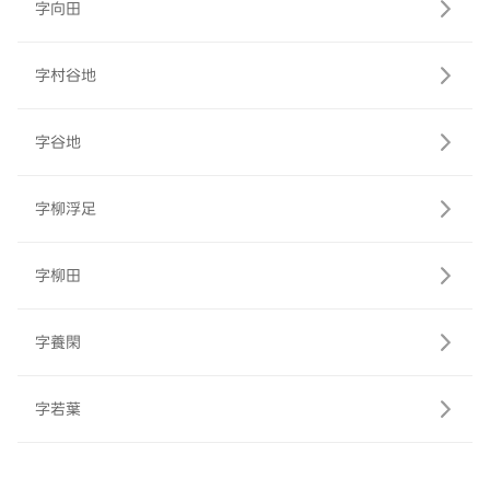
字向田
字村谷地
字谷地
字柳浮足
字柳田
字養閑
字若葉