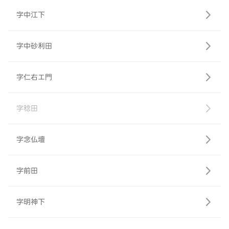
字中江下
字中砂利田
字仁右エ門
字稔田
字念仏壇
字前田
字明神下