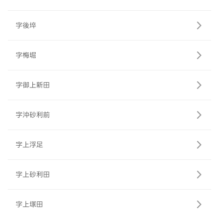
字後埣
字梅堀
字御上新田
字沖砂利前
字上浮足
字上砂利田
字上塚田