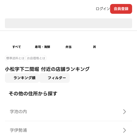
ログイン
会員登録
現在のお届け先：
すべて
寿司・海鮮
弁当
丼
標準送料とは
お店価格とは
小松字下二間堀 付近の店舗ランキング
適用なし
ランキング順
フィルター
その他の住所から探す
字池の内
字伊勢浦