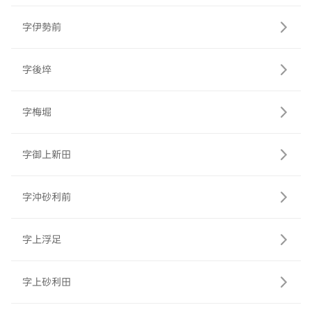
字伊勢前
字後埣
字梅堀
字御上新田
字沖砂利前
字上浮足
字上砂利田