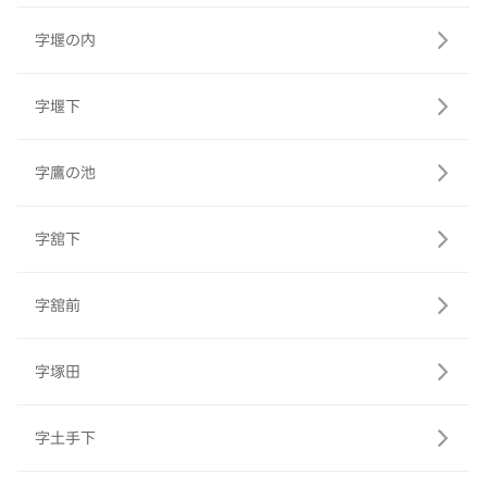
字堰の内
字堰下
字鷹の池
字舘下
字舘前
字塚田
字土手下