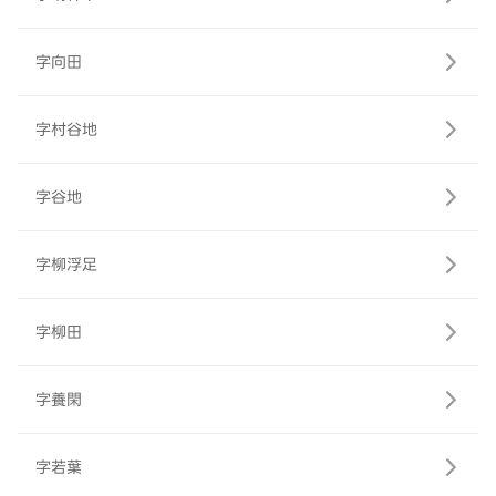
字向田
字村谷地
字谷地
字柳浮足
字柳田
字養閑
字若葉