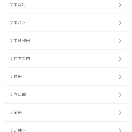
字中浮足
字中江下
字中砂利田
字仁右エ門
字稔田
字念仏壇
字前田
字明神下