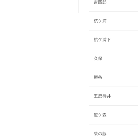
吉四郎
杭ケ浦
杭ケ浦下
久保
熊谷
五反待井
笹ケ森
柴の脇