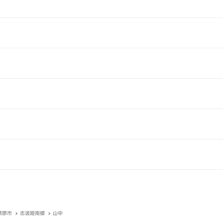
栗原市
志波姫南郷
山中