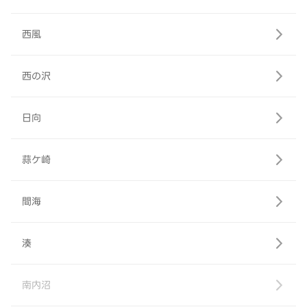
西風
西の沢
日向
蒜ケ崎
間海
湊
南内沼