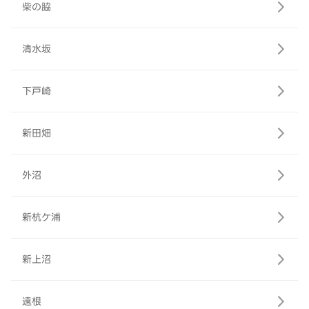
柴の脇
清水坂
下戸崎
新田畑
外沼
新杭ケ浦
新上沼
遠根