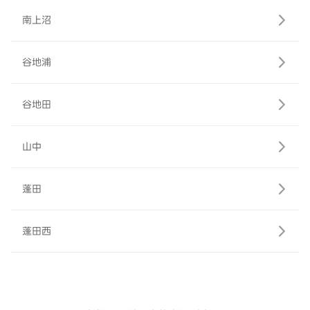
南上沼
谷地浦
谷地田
山中
蓬田
蓬田西