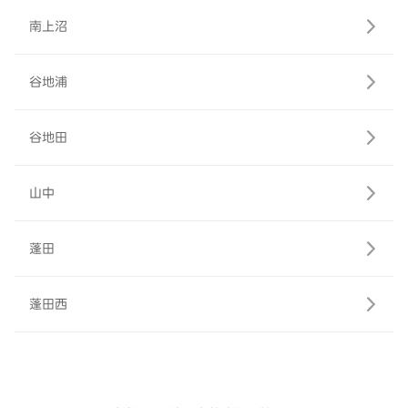
南上沼
谷地浦
谷地田
山中
蓬田
蓬田西