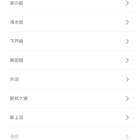
柴の脇
清水坂
下戸崎
新田畑
外沼
新杭ケ浦
新上沼
遠根