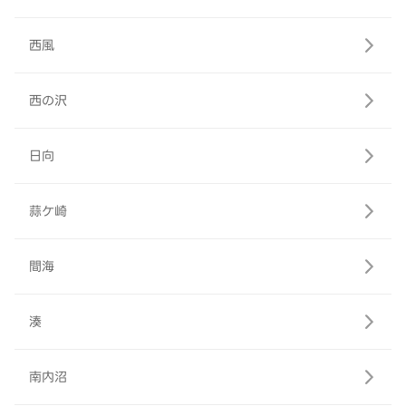
西風
西の沢
日向
蒜ケ崎
間海
湊
南内沼