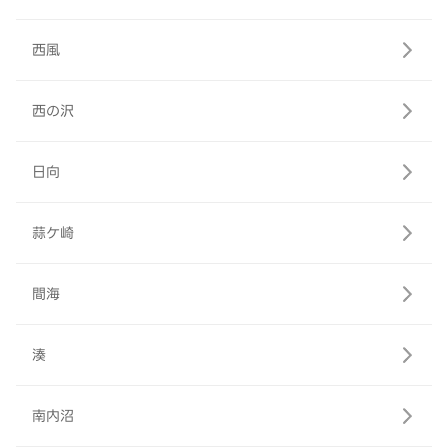
西風
西の沢
日向
蒜ケ崎
間海
湊
南内沼