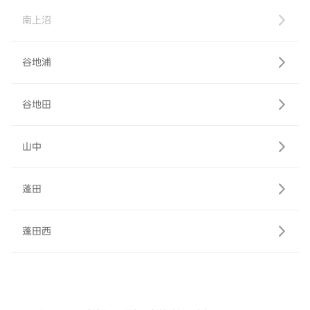
南上沼
谷地浦
谷地田
山中
蓬田
蓬田西