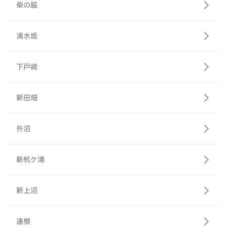
柴の脇
清水坂
下戸崎
新田畑
外沼
新杭ケ浦
新上沼
遠根