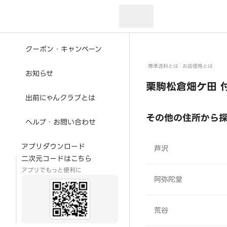
現在のお届け先：
クーポン・キャンペーン
標準送料とは
お店価格とは
お知らせ
栗駒松倉畑ケ田 
出前にゃんクラブとは
その他の住所から
ヘルプ・お問い合わせ
アプリダウンロード
芦沢
二次元コードはこちら
アプリでもっと便利に
阿弥陀堂
荒谷