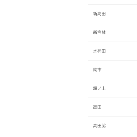
新高田
新宮林
水神田
助市
堰ノ上
高田
高田脇