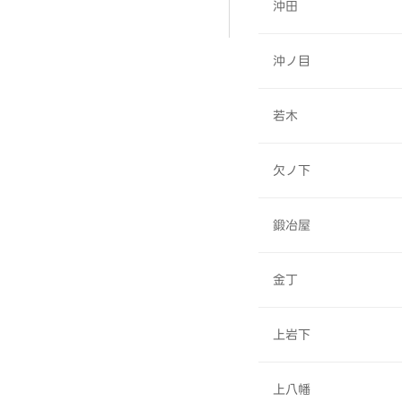
沖田
沖ノ目
若木
欠ノ下
鍛冶屋
金丁
上岩下
上八幡