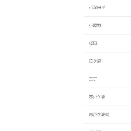
小深田平
小屋敷
桜田
笹ケ森
三丁
志戸ケ淵
志戸ケ淵向