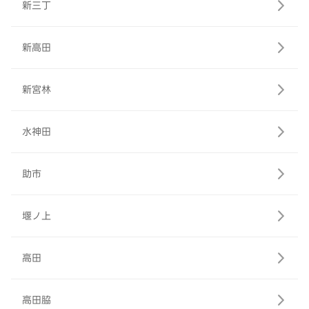
新三丁
新高田
新宮林
水神田
助市
堰ノ上
高田
高田脇