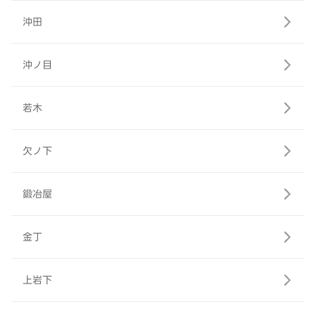
沖田
沖ノ目
若木
欠ノ下
鍛冶屋
金丁
上岩下