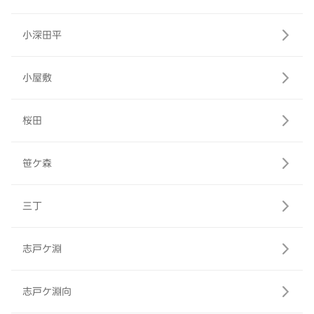
小深田平
小屋敷
桜田
笹ケ森
三丁
志戸ケ淵
志戸ケ淵向