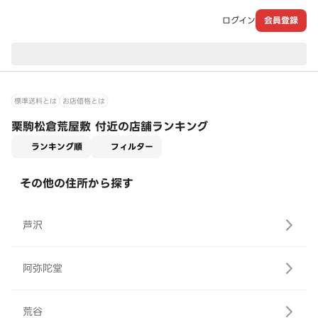
ログイン
会員登録
現在のお届け先：
標準送料とは
お店価格とは
栗駒松倉荒屋敷 付近の店舗ランキング
適用なし
ランキング順
フィルター
その他の住所から探す
芦沢
阿弥陀堂
荒谷