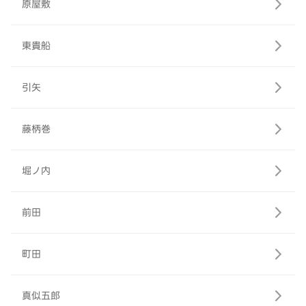
原屋敷
東貴船
引矢
藤柄巻
堀ノ内
前田
町田
真似五郎