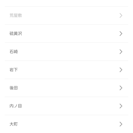
荒屋敷
硫黄沢
石崎
岩下
後田
内ノ目
大町