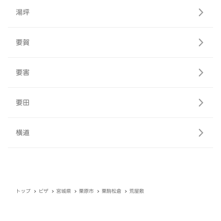
湯坪
要賀
要害
要田
横道
トップ
ピザ
宮城県
栗原市
栗駒松倉
荒屋敷